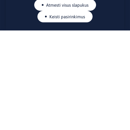
Atmesti visus slapukus
Keisti pasirinkimus
KONTAKTAI
Rue Belliard 41-43, 1040 Briuselis
Lietuvos nuolatinė atstovybė Europos Sąjungoje
lino@lmt.lt
MENIU
Apie mus
Kontaktai
Naujienos
Renginiai
Biblioteka
Skelbimų lenta
Naudingos nuorodos