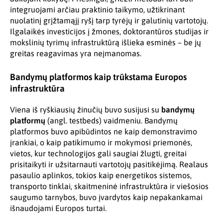
integruojami arčiau praktinio taikymo, užtikrinant
nuolatinį grįžtamąjį ryšį tarp tyrėjų ir galutinių vartotojų.
Ilgalaikės investicijos į žmones, doktorantūros studijas ir
mokslinių tyrimų infrastruktūrą išlieka esminės – be jų
greitas reagavimas yra neįmanomas.
Bandymų platformos kaip trūkstama Europos
infrastruktūra
Viena iš ryškiausių žinučių buvo susijusi su
bandymų
platformų
(angl. testbeds) vaidmeniu. Bandymų
platformos buvo apibūdintos ne kaip demonstravimo
įrankiai, o kaip patikimumo ir mokymosi priemonės,
vietos, kur technologijos gali saugiai žlugti, greitai
prisitaikyti ir užsitarnauti vartotojų pasitikėjimą. Realaus
pasaulio aplinkos, tokios kaip energetikos sistemos,
transporto tinklai, skaitmeninė infrastruktūra ir viešosios
saugumo tarnybos, buvo įvardytos kaip nepakankamai
išnaudojami Europos turtai.