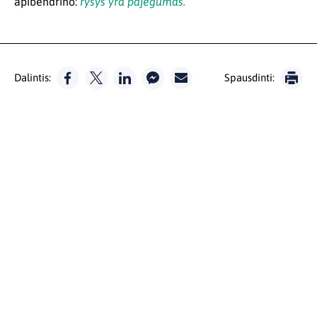
apibendrino:
ryšys yra pajėgumas.
Dalintis:
Spausdinti: