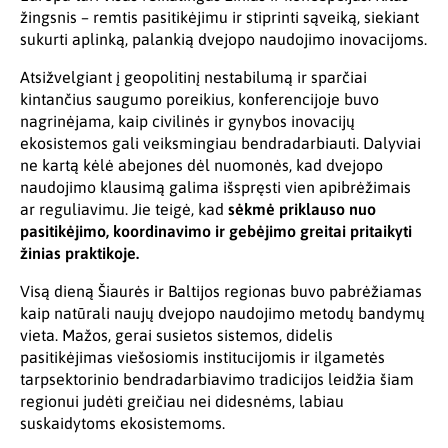
žingsnis – remtis pasitikėjimu ir stiprinti sąveiką, siekiant
sukurti aplinką, palankią dvejopo naudojimo inovacijoms.
Atsižvelgiant į geopolitinį nestabilumą ir sparčiai
kintančius saugumo poreikius, konferencijoje buvo
nagrinėjama, kaip civilinės ir gynybos inovacijų
ekosistemos gali veiksmingiau bendradarbiauti. Dalyviai
ne kartą kėlė abejones dėl nuomonės, kad dvejopo
naudojimo klausimą galima išspręsti vien apibrėžimais
ar reguliavimu. Jie teigė, kad
sėkmė priklauso nuo
pasitikėjimo, koordinavimo ir gebėjimo greitai pritaikyti
žinias praktikoje.
Visą dieną Šiaurės ir Baltijos regionas buvo pabrėžiamas
kaip natūrali naujų dvejopo naudojimo metodų bandymų
vieta. Mažos, gerai susietos sistemos, didelis
pasitikėjimas viešosiomis institucijomis ir ilgametės
tarpsektorinio bendradarbiavimo tradicijos leidžia šiam
regionui judėti greičiau nei didesnėms, labiau
suskaidytoms ekosistemoms.