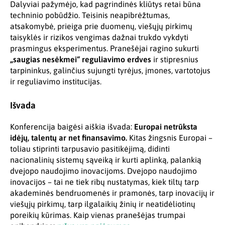
Dalyviai pažymėjo, kad pagrindinės kliūtys retai būna
techninio pobūdžio. Teisinis neapibrėžtumas,
atsakomybė, prieiga prie duomenų, viešųjų pirkimų
taisyklės ir rizikos vengimas dažnai trukdo vykdyti
prasmingus eksperimentus. Pranešėjai ragino sukurti
„saugias nesėkmei“ reguliavimo erdves
ir stipresnius
tarpininkus, galinčius sujungti tyrėjus, įmones, vartotojus
ir reguliavimo institucijas.
Išvada
Konferencija baigėsi aiškia išvada:
Europai netrūksta
idėjų, talentų ar net finansavimo.
Kitas žingsnis Europai –
toliau stiprinti tarpusavio pasitikėjimą, didinti
nacionalinių sistemų sąveiką ir kurti aplinką, palankią
dvejopo naudojimo inovacijoms. Dvejopo naudojimo
inovacijos – tai ne tiek ribų nustatymas, kiek tiltų tarp
akademinės bendruomenės ir pramonės, tarp inovacijų ir
viešųjų pirkimų, tarp ilgalaikių žinių ir neatidėliotinų
poreikių kūrimas. Kaip vienas pranešėjas trumpai