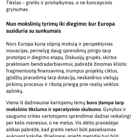
Tikslas – greitis ir prisitaikymas, o ne koncepcinis
grynumas.
Nuo mokslinių tyrimų iki diegimo: kur Europa
susiduria su sunkumais
Nors Europa kuria stiprią mokslą ir perspektyvias
inovacijas, pernelyg daug sprendimų įstrigo tarp
prototipo ir diegimo etapų. Diskusijų grupės, skirtos
praktiniam bendradarbiavimui, pabrėžė žinomas kliūtis:
fragmentuotą finansavimą, trumpus projektų ciklus,
įgūdžių praradimą tarp dotacijų, neskaidrius viešųjų
pirkimų procesus ir ribotą prieigą prie realių veiklos
aplinkų.
Viena iš dažniausiai kartojamų temų
buvo įtampa tarp
mokslinio tikslumo ir operatyvinio skubumo
. Gynybos ir
saugumo srities vartotojams sprendimai dažnai reikalingi
per kelis mėnesius, o ne metus. Vis dėlto pranešėjai
aiškiai pabrėžė, kad greitis neturi būti pasiekiamas
aukojant kokybę. Priešingai, griežti metodai turi būti