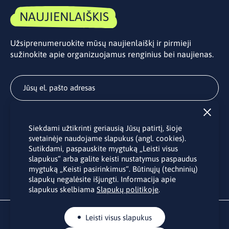
NAUJIENLAIŠKIS
Užsiprenumeruokite mūsų naujienlaiškį ir pirmieji
sužinokite apie organizuojamus renginius bei naujienas.
Užsisakyti
Siekdami užtikrinti geriausią Jūsų patirtį, šioje
Užsakydami LINO biuro naujienlaiškį Jūs sutinkate su Jūsų
svetainėje naudojame slapukus (angl. cookies).
asmens duomenų tvarkymu pateiktu “
Privatumo politikoje
”.
Sutikdami, paspauskite mygtuką „Leisti visus
slapukus“ arba galite keisti nustatymus paspaudus
mygtuką „Keisti pasirinkimus“. Būtinųjų (techninių)
slapukų negalėsite išjungti. Informacija apie
slapukus skelbiama
Slapukų politikoje
.
Leisti visus slapukus