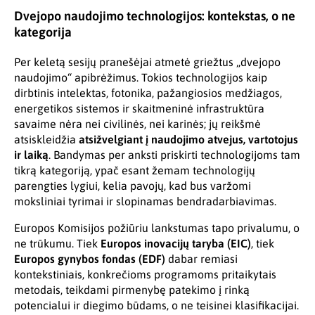
Dvejopo naudojimo technologijos: kontekstas, o ne
kategorija
Per keletą sesijų pranešėjai atmetė griežtus „dvejopo
naudojimo“ apibrėžimus. Tokios technologijos kaip
dirbtinis intelektas, fotonika, pažangiosios medžiagos,
energetikos sistemos ir skaitmeninė infrastruktūra
savaime nėra nei civilinės, nei karinės; jų reikšmė
atsiskleidžia
atsižvelgiant į naudojimo atvejus, vartotojus
ir laiką
. Bandymas per anksti priskirti technologijoms tam
tikrą kategoriją, ypač esant žemam technologijų
parengties lygiui, kelia pavojų, kad bus varžomi
moksliniai tyrimai ir slopinamas bendradarbiavimas.
Europos Komisijos požiūriu lankstumas tapo privalumu, o
ne trūkumu. Tiek
Europos inovacijų taryba (EIC)
, tiek
Europos gynybos fondas (EDF)
dabar remiasi
kontekstiniais, konkrečioms programoms pritaikytais
metodais, teikdami pirmenybę patekimo į rinką
potencialui ir diegimo būdams, o ne teisinei klasifikacijai.