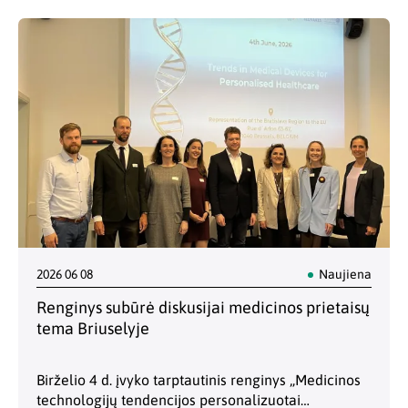
inovacijų, konkurencingumo temomis. Jame
aptariame ES Tarybos susitikimų rezultatus,
pažangą derybose dėl kito…
2026 06 08
Naujiena
Renginys subūrė diskusijai medicinos prietaisų
tema Briuselyje
Birželio 4 d. įvyko tarptautinis renginys „Medicinos
technologijų tendencijos personalizuotai