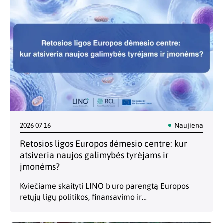
2026 07 16
Naujiena
Retosios ligos Europos dėmesio centre: kur
atsiveria naujos galimybės tyrėjams ir
įmonėms?
Kviečiame skaityti LINO biuro parengtą Europos
retųjų ligų politikos, finansavimo ir
bendradarbiavimo galimybių apžvalgą. Retosios
ligos tampa vis svarbesniu Europos mokslinių