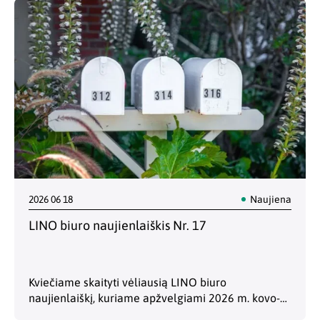
tyrimų ir inovacijų prioritetu. Didėjantis politikos
formuotojų dėmesys šiai…
2026 06 18
Naujiena
LINO biuro naujienlaiškis Nr. 17
Kviečiame skaityti vėliausią LINO biuro
naujienlaiškį, kuriame apžvelgiami 2026 m. kovo-
birželio Briuselio politikos įvykiai, susiję su mokslo,