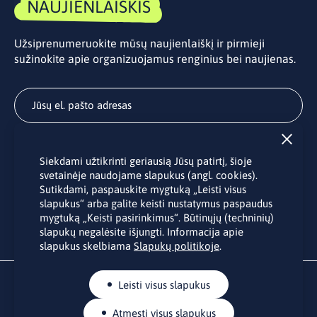
NAUJIENLAIŠKIS
Užsiprenumeruokite mūsų naujienlaiškį ir pirmieji
sužinokite apie organizuojamus renginius bei naujienas.
Užsisakyti
Siekdami užtikrinti geriausią Jūsų patirtį, šioje
Užsakydami LINO biuro naujienlaiškį Jūs sutinkate su Jūsų
svetainėje naudojame slapukus (angl. cookies).
asmens duomenų tvarkymu pateiktu “
Privatumo politikoje
”.
Sutikdami, paspauskite mygtuką „Leisti visus
slapukus“ arba galite keisti nustatymus paspaudus
mygtuką „Keisti pasirinkimus“. Būtinųjų (techninių)
slapukų negalėsite išjungti. Informacija apie
slapukus skelbiama
Slapukų politikoje
.
Leisti visus slapukus
Atmesti visus slapukus