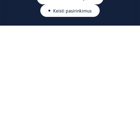
Keisti pasirinkimus
KONTAKTAI
Rue Belliard 41-43, 1040 Briuselis
Lietuvos nuolatinė atstovybė Europos Sąjungoje
lino@lmt.lt
MENIU
Apie mus
Kontaktai
Naujienos
Renginiai
Biblioteka
Skelbimų lenta
Naudingos nuorodos
STEIGĖJAS