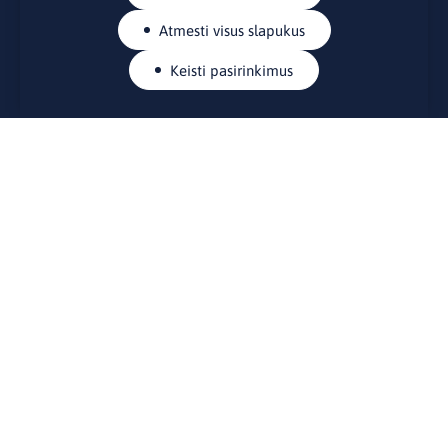
Atmesti visus slapukus
Keisti pasirinkimus
KONTAKTAI
Rue Belliard 41-43, 1040 Briuselis
Lietuvos nuolatinė atstovybė Europos Sąjungoje
lino@lmt.lt
MENIU
Apie mus
Kontaktai
Naujienos
Renginiai
Biblioteka
Skelbimų lenta
Naudingos nuorodos