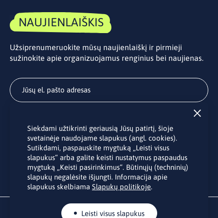
NAUJIENLAIŠKIS
Užsiprenumeruokite mūsų naujienlaiškį ir pirmieji
sužinokite apie organizuojamus renginius bei naujienas.
Užsisakyti
Siekdami užtikrinti geriausią Jūsų patirtį, šioje
Užsakydami LINO biuro naujienlaiškį Jūs sutinkate su Jūsų
svetainėje naudojame slapukus (angl. cookies).
asmens duomenų tvarkymu pateiktu “
Privatumo politikoje
”.
Sutikdami, paspauskite mygtuką „Leisti visus
slapukus“ arba galite keisti nustatymus paspaudus
mygtuką „Keisti pasirinkimus“. Būtinųjų (techninių)
slapukų negalėsite išjungti. Informacija apie
slapukus skelbiama
Slapukų politikoje
.
Leisti visus slapukus