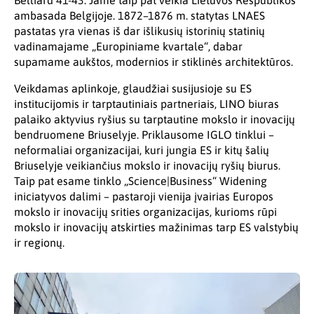
Belliard 41-43. Jame taip pat veikia Lietuvos Respublikos
ambasada Belgijoje. 1872–1876 m. statytas LNAES
pastatas yra vienas iš dar išlikusių istorinių statinių
vadinamajame „Europiniame kvartale“, dabar
supamame aukštos, modernios ir stiklinės architektūros.
Veikdamas aplinkoje, glaudžiai susijusioje su ES
institucijomis ir tarptautiniais partneriais, LINO biuras
palaiko aktyvius ryšius su tarptautine mokslo ir inovacijų
bendruomene Briuselyje. Priklausome IGLO tinklui –
neformaliai organizacijai, kuri jungia ES ir kitų šalių
Briuselyje veikiančius mokslo ir inovacijų ryšių biurus.
Taip pat esame tinklo „Science|Business“ Widening
iniciatyvos dalimi – pastaroji vienija įvairias Europos
mokslo ir inovacijų srities organizacijas, kurioms rūpi
mokslo ir inovacijų atskirties mažinimas tarp ES valstybių
ir regionų.