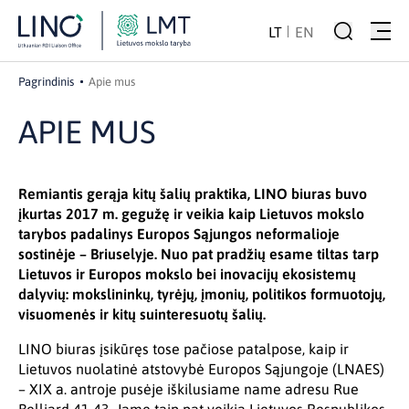
LT
EN
Pagrindinis
Apie mus
APIE MUS
Remiantis gerąja kitų šalių praktika, LINO biuras buvo
įkurtas 2017 m. gegužę ir veikia kaip Lietuvos mokslo
tarybos padalinys Europos Sąjungos neformalioje
sostinėje – Briuselyje. Nuo pat pradžių esame tiltas tarp
Lietuvos ir Europos mokslo bei inovacijų ekosistemų
dalyvių: mokslininkų, tyrėjų, įmonių, politikos formuotojų,
visuomenės ir kitų suinteresuotų šalių.
LINO biuras įsikūręs tose pačiose patalpose, kaip ir
Lietuvos nuolatinė atstovybė Europos Sąjungoje (LNAES)
– XIX a. antroje pusėje iškilusiame name adresu Rue