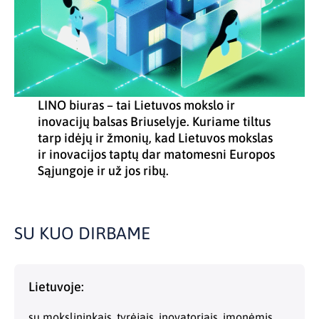
LINO biuras – tai Lietuvos mokslo ir
inovacijų balsas Briuselyje. Kuriame tiltus
tarp idėjų ir žmonių, kad Lietuvos mokslas
ir inovacijos taptų dar matomesni Europos
Sąjungoje ir už jos ribų.
SU KUO DIRBAME
Lietuvoje:
su mokslininkais, tyrėjais, inovatoriais, įmonėmis,