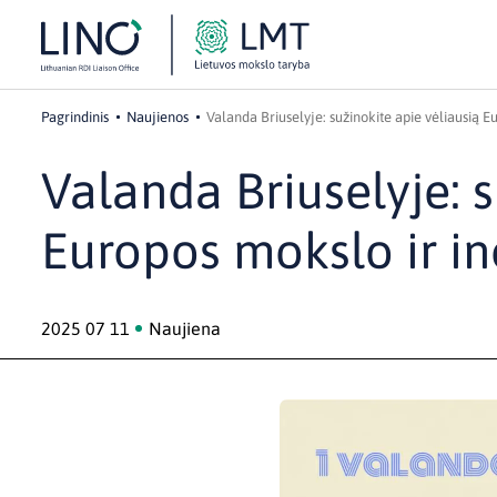
Pagrindinis
Naujienos
Valanda Briuselyje: sužinokite apie vėliausią Eu
Valanda Briuselyje: s
Europos mokslo ir in
2025 07 11
Naujiena