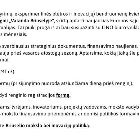
yrimų, eksperimentinės plėtros ir inovacijų) bendruomenę kvieč
ginį „Valanda Briuselyje“
, skirtą aptarti naujausias Europos Sąj
ualijas. Tai puiki proga iš arčiau susipažinti su LINO biuro veikl
is mėnesiais.
varbiausius strateginius dokumentus, finansavimo naujienas, di
rauja prieš vasaros atostogų sezoną. Aptarsime, kokią įtaką šie p
emai.
GMT+3).
ormų (prisijungimo nuoroda atsiunčiama dieną prieš renginį).
ti renginio registracijos
formą.
kams, tyrėjams, inovatoriams, projektų vadovams, mokslo vady
S mokslo finansavimo priemonėmis ar domisi politikos formavimu
me Briuselio mokslo bei inovacijų politiką.