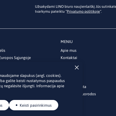
Užsakydami LINO biuro naujienlaiškį Jūs sutinka
tvarkymu pateiktu “
Privatumo politikoje
”.
MENIU
elis
Apie mus
 Europos Sąjungoje
Kontaktai
Naujienos
Renginiai
je naudojame slapukus (angl. cookies).
Biblioteka
rba galite keisti nustatymus paspaudus
ų negalėsite išjungti. Informacija apie
Skelbimų lenta
Naudingos nuorodos
us
Keisti pasirinkimus