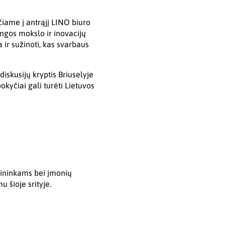
iame į antrąjį LINO biuro
ungos mokslo ir inovacijų
a ir sužinoti, kas svarbaus
skusijų kryptis Briuselyje
okyčiai gali turėti Lietuvos
bininkams bei įmonių
 šioje srityje.