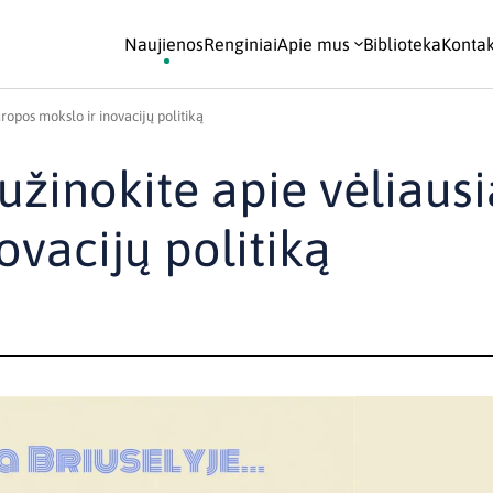
Naujienos
Renginiai
Apie mus
Biblioteka
Kontak
ropos mokslo ir inovacijų politiką
užinokite apie vėliausi
ovacijų politiką