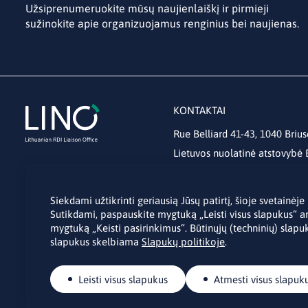
Užsiprenumeruokite mūsų naujienlaiškį ir pirmieji
sužinokite apie organizuojamus renginius bei naujienas.
KONTAKTAI
Rue Belliard 41-43, 1040 Brius
Lietuvos nuolatinė atstovybė
lino@lmt.lt
Siekdami užtikrinti geriausią Jūsų patirtį, šioje svetainė
Sutikdami, paspauskite mygtuką „Leisti visus slapukus“ a
mygtuką „Keisti pasirinkimus“. Būtinųjų (techninių) slapuk
slapukus skelbiama
Slapukų politikoje
.
Leisti visus slapukus
Atmesti visus slapuk
© Autorinės teisės 2026 Lithuanian RDI Liaison Office.