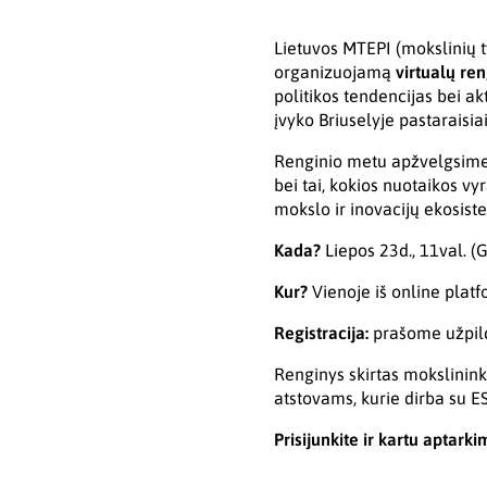
Lietuvos MTEPI (mokslinių t
organizuojamą
virtualų ren
politikos tendencijas bei akt
įvyko Briuselyje pastaraisia
Renginio metu apžvelgsime s
bei tai, kokios nuotaikos vy
mokslo ir inovacijų ekosist
Kada?
Liepos 23d., 11val. (
Kur?
Vienoje iš online platf
Registracija:
prašome užpildy
Renginys skirtas mokslinin
atstovams, kurie dirba su E
Prisijunkite ir kartu aptarki