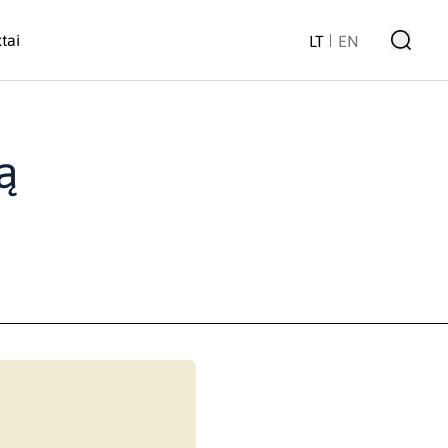
tai
LT
EN
ą