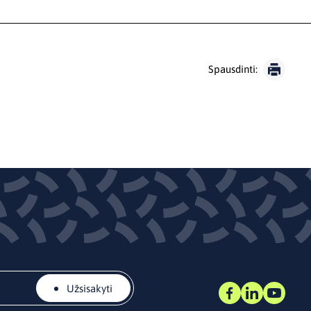
Spausdinti:
Užsisakyti