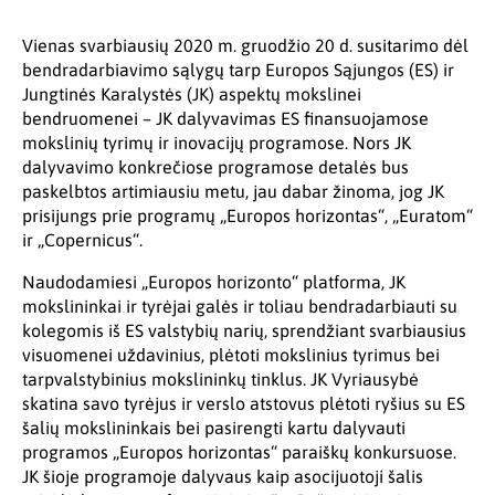
Vienas svarbiausių 2020 m. gruodžio 20 d. susitarimo dėl
bendradarbiavimo sąlygų tarp Europos Sąjungos (ES) ir
Jungtinės Karalystės (JK) aspektų mokslinei
bendruomenei – JK dalyvavimas ES finansuojamose
mokslinių tyrimų ir inovacijų programose. Nors JK
dalyvavimo konkrečiose programose detalės bus
paskelbtos artimiausiu metu, jau dabar žinoma, jog JK
prisijungs prie programų „Europos horizontas“, „Euratom“
ir „Copernicus“.
Naudodamiesi „Europos horizonto“ platforma, JK
mokslininkai ir tyrėjai galės ir toliau bendradarbiauti su
kolegomis iš ES valstybių narių, sprendžiant svarbiausius
visuomenei uždavinius, plėtoti mokslinius tyrimus bei
tarpvalstybinius mokslininkų tinklus. JK Vyriausybė
skatina savo tyrėjus ir verslo atstovus plėtoti ryšius su ES
šalių mokslininkais bei pasirengti kartu dalyvauti
programos „Europos horizontas“ paraiškų konkursuose.
JK šioje programoje dalyvaus kaip asocijuotoji šalis