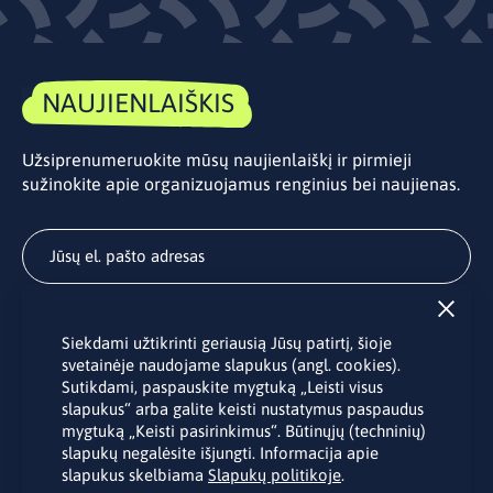
NAUJIENLAIŠKIS
Užsiprenumeruokite mūsų naujienlaiškį ir pirmieji
sužinokite apie organizuojamus renginius bei naujienas.
Užsisakyti
Siekdami užtikrinti geriausią Jūsų patirtį, šioje
Užsakydami LINO biuro naujienlaiškį Jūs sutinkate su Jūsų
svetainėje naudojame slapukus (angl. cookies).
asmens duomenų tvarkymu pateiktu “
Privatumo politikoje
”.
Sutikdami, paspauskite mygtuką „Leisti visus
slapukus“ arba galite keisti nustatymus paspaudus
mygtuką „Keisti pasirinkimus“. Būtinųjų (techninių)
slapukų negalėsite išjungti. Informacija apie
slapukus skelbiama
Slapukų politikoje
.