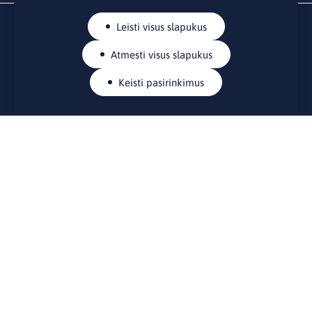
Leisti visus slapukus
Atmesti visus slapukus
Keisti pasirinkimus
KONTAKTAI
Rue Belliard 41-43, 1040 Briuselis
Lietuvos nuolatinė atstovybė Europos Sąjungoje
lino@lmt.lt
MENIU
Apie mus
Kontaktai
Naujienos
Renginiai
Biblioteka
Skelbimų lenta