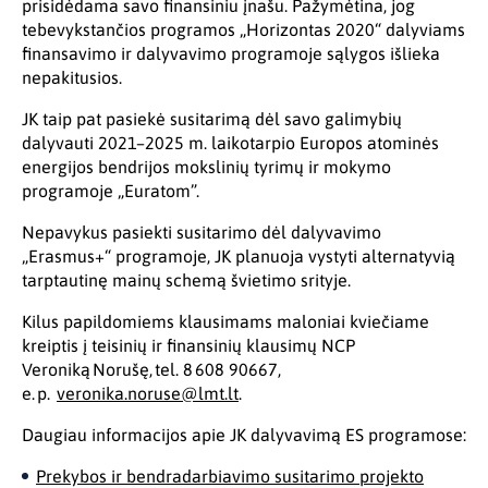
prisidėdama savo finansiniu įnašu. Pažymėtina, jog
tebevykstančios programos „Horizontas 2020“ dalyviams
finansavimo ir dalyvavimo programoje sąlygos išlieka
nepakitusios.
JK taip pat pasiekė susitarimą dėl savo galimybių
dalyvauti 2021–2025 m. laikotarpio Europos atominės
energijos bendrijos mokslinių tyrimų ir mokymo
programoje „Euratom”.
Nepavykus pasiekti susitarimo dėl dalyvavimo
„Erasmus+“ programoje, JK planuoja vystyti alternatyvią
tarptautinę mainų schemą švietimo srityje.
Kilus papildomiems klausimams maloniai kviečiame
kreiptis į teisinių ir finansinių klausimų NCP
Veroniką Norušę, tel. 8 608 90667,
e. p.
veronika.noruse@lmt.lt
.
Daugiau informacijos apie JK dalyvavimą ES programose:
Prekybos ir bendradarbiavimo susitarimo projekto