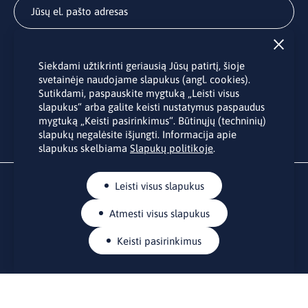
Užsisakyti
Siekdami užtikrinti geriausią Jūsų patirtį, šioje
Užsakydami LINO biuro naujienlaiškį Jūs sutinkate su Jūsų
svetainėje naudojame slapukus (angl. cookies).
asmens duomenų tvarkymu pateiktu “
Privatumo politikoje
”.
Sutikdami, paspauskite mygtuką „Leisti visus
slapukus“ arba galite keisti nustatymus paspaudus
mygtuką „Keisti pasirinkimus“. Būtinųjų (techninių)
slapukų negalėsite išjungti. Informacija apie
slapukus skelbiama
Slapukų politikoje
.
Leisti visus slapukus
Atmesti visus slapukus
Keisti pasirinkimus
KONTAKTAI
Rue Belliard 41-43, 1040 Briuselis
Lietuvos nuolatinė atstovybė Europos Sąjungoje
lino@lmt.lt