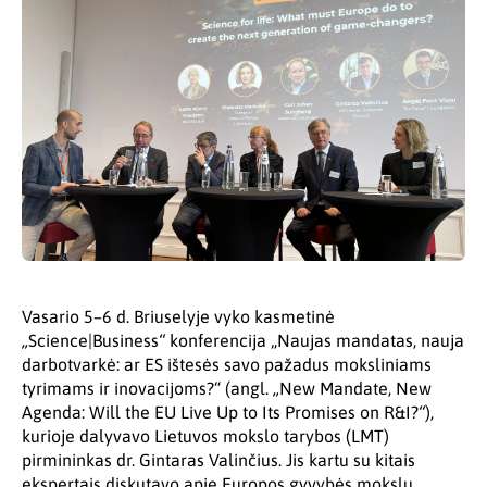
Vasario 5–6 d. Briuselyje vyko kasmetinė
„
Science|Business
“
konferencija „Naujas mandatas, nauja
darbotvarkė: ar ES ištesės savo pažadus moksliniams
tyrimams ir inovacijoms?“ (angl.
„
New Mandate, New
Agenda: Will the EU Live Up to Its Promises on R&I?
“
),
kurioje dalyvavo Lietuvos mokslo tarybos (LMT)
pirmininkas dr. Gintaras Valinčius. Jis kartu su kitais
ekspertais diskutavo apie Europos gyvybės mokslų