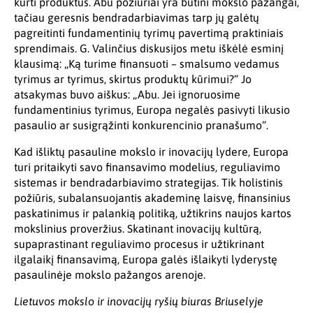
kurti produktus. Abu požiūriai yra būtini mokslo pažangai,
tačiau geresnis bendradarbiavimas tarp jų galėtų
pagreitinti fundamentinių tyrimų pavertimą praktiniais
sprendimais. G. Valinčius diskusijos metu iškėlė esminį
klausimą: „Ką turime finansuoti – smalsumo vedamus
tyrimus ar tyrimus, skirtus produktų kūrimui?“ Jo
atsakymas buvo aiškus: „Abu. Jei ignoruosime
fundamentinius tyrimus, Europa negalės pasivyti likusio
pasaulio ar susigrąžinti konkurencinio pranašumo“.
Kad išliktų pasauline mokslo ir inovacijų lydere, Europa
turi pritaikyti savo finansavimo modelius, reguliavimo
sistemas ir bendradarbiavimo strategijas. Tik holistinis
požiūris, subalansuojantis akademinę laisvę, finansinius
paskatinimus ir palankią politiką, užtikrins naujos kartos
mokslinius proveržius. Skatinant inovacijų kultūrą,
supaprastinant reguliavimo procesus ir užtikrinant
ilgalaikį finansavimą, Europa galės išlaikyti lyderystę
pasaulinėje mokslo pažangos arenoje.
Lietuvos mokslo ir inovacijų ryšių biuras Briuselyje