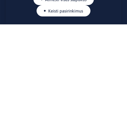
Keisti pasirinkimus
KONTAKTAI
Rue Belliard 41-43, 1040 Briuselis
Lietuvos nuolatinė atstovybė Europos Sąjungoje
lino@lmt.lt
MENIU
Apie mus
Kontaktai
Naujienos
Renginiai
Biblioteka
Skelbimų lenta
Naudingos nuorodos
STEIGĖJAS