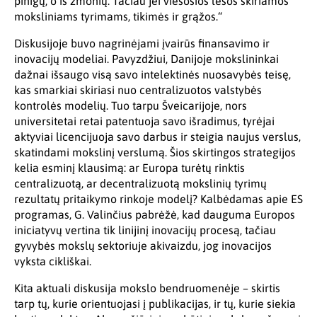
pinigų, o iš žmonių. Tačiau jei viešosios lėšos skiriamos
moksliniams tyrimams, tikimės ir grąžos.“
Diskusijoje buvo nagrinėjami įvairūs finansavimo ir
inovacijų modeliai. Pavyzdžiui, Danijoje mokslininkai
dažnai išsaugo visą savo intelektinės nuosavybės teisę,
kas smarkiai skiriasi nuo centralizuotos valstybės
kontrolės modelių. Tuo tarpu Šveicarijoje, nors
universitetai retai patentuoja savo išradimus, tyrėjai
aktyviai licencijuoja savo darbus ir steigia naujus verslus,
skatindami mokslinį verslumą. Šios skirtingos strategijos
kelia esminį klausimą: ar Europa turėtų rinktis
centralizuotą, ar decentralizuotą mokslinių tyrimų
rezultatų pritaikymo rinkoje modelį? Kalbėdamas apie ES
programas, G. Valinčius pabrėžė, kad dauguma Europos
iniciatyvų vertina tik linijinį inovacijų procesą, tačiau
gyvybės mokslų sektoriuje akivaizdu, jog inovacijos
vyksta cikliškai.
Kita aktuali diskusija mokslo bendruomenėje – skirtis
tarp tų, kurie orientuojasi į publikacijas, ir tų, kurie siekia