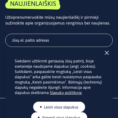
NAUJIENLAIŠKIS
Užsiprenumeruokite mūsų naujienlaiškį ir pirmieji
sužinokite apie organizuojamus renginius bei naujienas.
Užsisakyti
Siekdami užtikrinti geriausią Jūsų patirtį, šioje
Užsakydami LINO biuro naujienlaiškį Jūs sutinkate su Jūsų
svetainėje naudojame slapukus (angl. cookies).
asmens duomenų tvarkymu pateiktu “
Privatumo politikoje
”.
Sutikdami, paspauskite mygtuką „Leisti visus
slapukus“ arba galite keisti nustatymus paspaudus
mygtuką „Keisti pasirinkimus“. Būtinųjų (techninių)
slapukų negalėsite išjungti. Informacija apie
slapukus skelbiama
Slapukų politikoje
.
Leisti visus slapukus
Atmesti visus slapukus