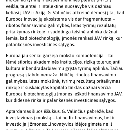
veikla, talentai ir intelektinė nuosavybė vis dažniau
keliasi į JAV ir Aziją. G. Valinčius atkreipė dėmesį į tai, kad
Europos inovacijų ekosistema vis dar fragmentuota –
ribotos finansavimo galimybės, lėtas tyrimų rezultatų
pritaikymas rinkoje ir sudėtinga teisinė aplinka dažnai
lemia, kad biotechnologijų įmonės renkasi JAV rinką, kur
palankesnės investicinės sąlygos.
Europa jau seniai garsėja mokslo kompetencija – tai
lėmė stiprios akademinės institucijos, riziką toleruojanti
kultūra ir bendradarbiavimu grįsta tyrimų aplinka. Tačiau
progresą stabdo nemažai kliūčių: ribotos finansavimo
galimybės, lėtas mokslinių tyrimų rezultatų pritaikymas
rinkoje ir suskaidytas kapitalo tinklas dažnai verčia
Europos biotechnologijų įmones ieškoti finansavimo JAV,
kur didesnė rinka ir palankesnės investicinės sąlygos.
Aptardamas šiuos iššūkius, G. Valinčius pabrėžė, kad
investavimas į mokslą – tai ne tik finansavimas, bet ir
investicija į žmones: „Inovatyvios idėjos gimsta ne iš