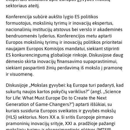
sektoriaus ateitį.
Konferencija subūrė aukšto lygio ES politikos
formuotojus, mokslinių tyrimų ir inovacijų ekspertus,
nacionalinių institucijų atstovus bei verslo ir akademinės
bendruomenės lyderius. Konferencijos metu aptarti
Europos mokslinių tyrimų ir inovacijų politikos prioritetai
naujajam Europos Komisijos mandatui, siekiant stiprinti
ES konkurencingumą globalioje rinkoje. Diskusijose daug
dėmesio skirta inovacijų finansavimo supaprastinimui,
siekiant paspartinti žinių perdavimą iš mokslo į pramonę
ir visuomenę.
Diskusijoje „Mokslas gyvybei: ką Europa turi padaryti, kad
sukurtų naujos kartos pokyčių variklius?“ (angl.
„
Science
for Life: What Must Europe Do to Create the Next
Generation of Game-Changers?
“
) aptarti iššūkiai, su
kuriais susiduria Europos sveikatos ir gyvybės mokslų
(HLS) sektorius. Nors XX a. ši sritis Europoje pirmavo
pramoninių inovacijų srityje, XXI a. pradžioje pažangi
mokslinių tyrimų ir eksperimentinės plėtros (MTEP)