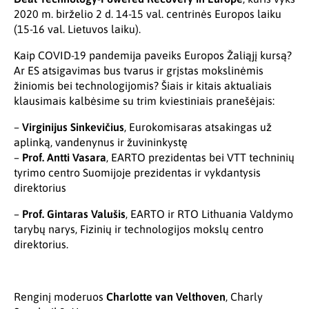
2020 m. birželio 2 d. 14-15 val. centrinės Europos laiku
(15-16 val. Lietuvos laiku).
Kaip COVID-19 pandemija paveiks Europos Žaliąjį kursą?
Ar ES atsigavimas bus tvarus ir grįstas mokslinėmis
žiniomis bei technologijomis? Šiais ir kitais aktualiais
klausimais kalbėsime su trim kviestiniais pranešėjais:
–
Virginijus Sinkevičius
, Eurokomisaras atsakingas už
aplinką, vandenynus ir žuvininkystę
–
Prof. Antti Vasara
, EARTO prezidentas bei VTT techninių
tyrimo centro Suomijoje prezidentas ir vykdantysis
direktorius
–
Prof. Gintaras Valušis
, EARTO ir RTO Lithuania Valdymo
tarybų narys, Fizinių ir technologijos mokslų centro
direktorius.
Renginį moderuos
Charlotte van Velthoven
, Charly