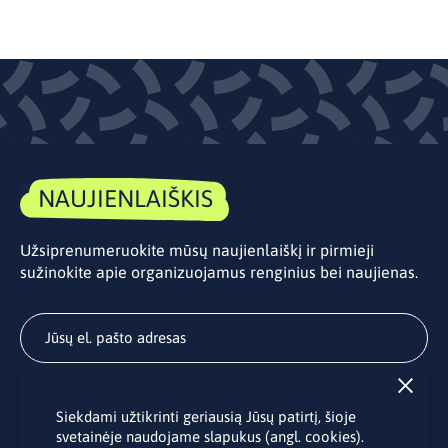
NAUJIENLAIŠKIS
Užsiprenumeruokite mūsų naujienlaiškį ir pirmieji
sužinokite apie organizuojamus renginius bei naujienas.
Užsisakyti
Siekdami užtikrinti geriausią Jūsų patirtį, šioje
Užsakydami LINO biuro naujienlaiškį Jūs sutinkate su Jūsų
svetainėje naudojame slapukus (angl. cookies).