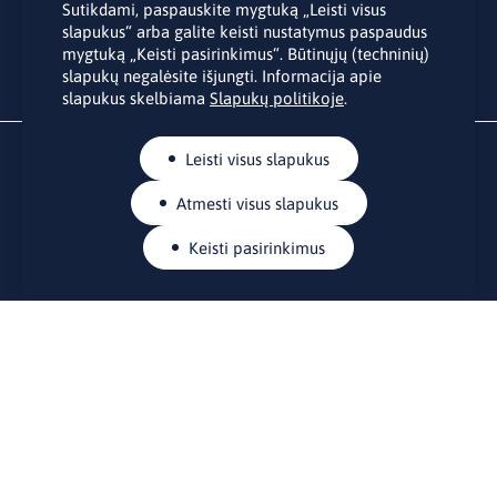
asmens duomenų tvarkymu pateiktu “
Privatumo politikoje
”.
Sutikdami, paspauskite mygtuką „Leisti visus
slapukus“ arba galite keisti nustatymus paspaudus
mygtuką „Keisti pasirinkimus“. Būtinųjų (techninių)
slapukų negalėsite išjungti. Informacija apie
slapukus skelbiama
Slapukų politikoje
.
Leisti visus slapukus
Atmesti visus slapukus
Keisti pasirinkimus
KONTAKTAI
Rue Belliard 41-43, 1040 Briuselis
Lietuvos nuolatinė atstovybė Europos Sąjungoje
lino@lmt.lt
MENIU
Apie mus
Kontaktai