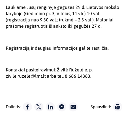
Laukiame Jūsų renginyje gegužės 29 d. Lietuvos mokslo
taryboje (Gedimino pr. 3, Vilnius, 115 k.) 10 val.
(registracija nuo 9.30 val.; trukmė – 2,5 val.). Maloniai
prašome registruotis iš anksto iki gegužės 27 d.
Registraciją ir daugiau informacijos galite rasti
čia
.
Kontaktai pasiteiravimui: Živilė Ruželė e. p.
zivile.ruzele@lmt.lt
arba tel. 8 686 14383.
Dalintis:
Spausdinti: