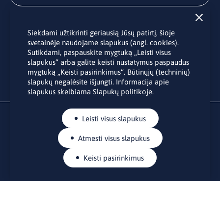
Užsisakyti
Siekdami užtikrinti geriausią Jūsų patirtį, šioje
Užsakydami LINO biuro naujienlaiškį Jūs sutinkate su Jūsų
svetainėje naudojame slapukus (angl. cookies).
asmens duomenų tvarkymu pateiktu “
Privatumo politikoje
”.
Sutikdami, paspauskite mygtuką „Leisti visus
slapukus“ arba galite keisti nustatymus paspaudus
mygtuką „Keisti pasirinkimus“. Būtinųjų (techninių)
slapukų negalėsite išjungti. Informacija apie
slapukus skelbiama
Slapukų politikoje
.
Leisti visus slapukus
Atmesti visus slapukus
Keisti pasirinkimus
KONTAKTAI
Rue Belliard 41-43, 1040 Briuselis
Lietuvos nuolatinė atstovybė Europos Sąjungoje
lino@lmt.lt