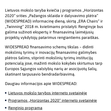
Lietuvos mokslo taryba kviečia į programos „Horizontas
2020“ srities „Pažangos sklaida ir dalyvavimo plėtra“
(WIDESPREAD) informacinę dieną, skirtą „ERA Chairs“ ir
„Twinning“ 2018 m. kvietimams pristatyti. Renginyje bus
galima sužinoti ekspertų ir finansavimą laimėjusių
projektų vykdytojų patarimus rengiantiems paraiškas.
WIDESPREAD finansavimo schemų tikslas – didinti
mokslinių tyrimų ir inovacijų finansavimo galimybes
plėtros šalims, stiprinti mokslinių tyrimų institucijų
potencialą jose, mažinti mokslo kokybės skirtumus tarp
Europos Sąjungos valstybių narių ar asocijuotų šalių,
skatinant tarpusavio bendradarbiavimą.
Daugiau informacijos apie WIDESPREAD:
Lietuvos mokslo tarybos interneto svetainėje
Programos „Horizontas 2020“ interneto svetainėje
Renginio programa