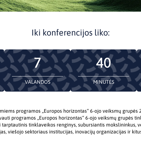
Iki konferencijos liko:
7
40
VALANDOS
MINUTĖS
simiems programos „Europos horizontas“ 6-ojo veiksmų grupės 
auti programos „Europos horizontas“ 6-ojo veiksmų grupės tink
i tarptautinis tinklaveikos renginys, subursiantis mokslininkus, v
s, viešojo sektoriaus institucijas, inovacijų organizacijas ir kit