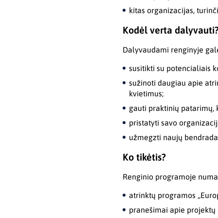
kitas organizacijas, turin
Kodėl verta dalyvauti
Dalyvaudami renginyje galė
susitikti su potencialiais
sužinoti daugiau apie atr
kvietimus;
gauti praktinių patarimų,
pristatyti savo organizaci
užmegzti naujų bendradarb
Ko tikėtis?
Renginio programoje numat
atrinktų programos „Europ
pranešimai apie projektų