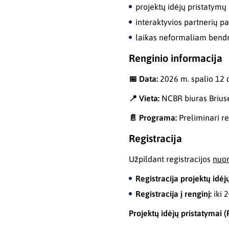
projektų idėjų pristatymų (
interaktyvios partnerių p
laikas neformaliam bendr
Renginio informacija
📅 Data:
2026 m. spalio 12 d
📍
Vieta:
NCBR biuras Briusel
📄
Programa:
Preliminari r
Registracija
Užpildant registracijos
nuo
Registracija projektų idėj
Registracija į renginį:
iki 
Projektų idėjų pristatymai (