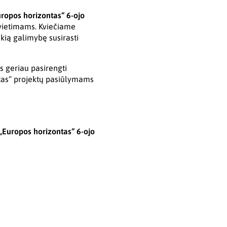
ropos horizontas“ 6-ojo
vietimams. Kviečiame
uikią galimybę susirasti
s geriau pasirengti
tas“ projektų pasiūlymams
„Europos horizontas“ 6-ojo