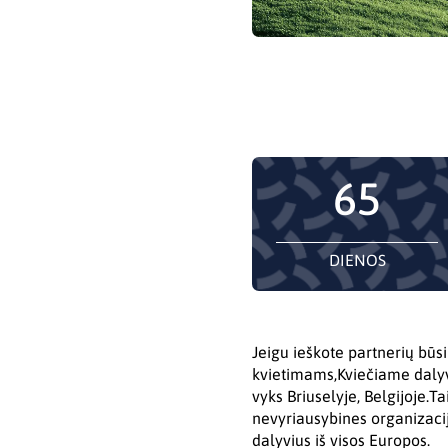
65
DIENOS
Jeigu ieškote partnerių bū
kvietimams,Kviečiame dalyv
vyks Briuselyje, Belgijoje.Ta
nevyriausybines organizacija
dalyvius iš visos Europos.