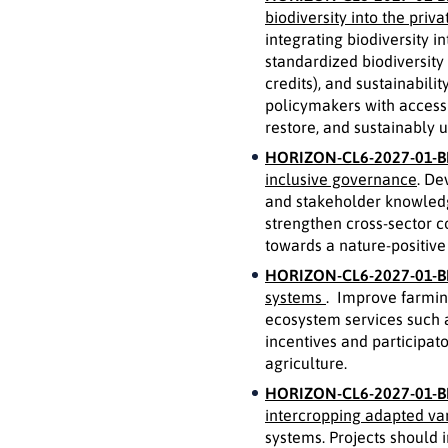
biodiversity into the priv
integrating biodiversity i
standardized biodiversity
credits), and sustainabili
policymakers with access
restore, and sustainably u
HORIZON-CL6-2027-01-B
inclusive governance
. De
and stakeholder knowledg
strengthen cross-sector 
towards a nature-positiv
HORIZON-CL6-2027-01-B
systems
. Improve farmin
ecosystem services such as
incentives and participat
agriculture.
HORIZON-CL6-2027-01-B
intercropping adapted var
systems. Projects should i