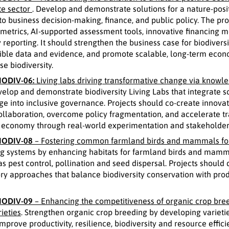
ate sector
. Develop and demonstrate solutions for a nature-pos
nto business decision-making, finance, and public policy. The p
 metrics, AI-supported assessment tools, innovative financing 
ty reporting. It should strengthen the business case for biodiver
ible data and evidence, and promote scalable, long-term econo
se biodiversity.
IODIV-06:
Living labs driving transformative change via knowle
velop and demonstrate biodiversity Living Labs that integrate sci
e into inclusive governance. Projects should co-create innova
collaboration, overcome policy fragmentation, and accelerate 
e economy through real-world experimentation and stakehold
IODIV-08
– Fostering common farmland birds and mammals for 
g systems by enhancing habitats for farmland birds and mamma
 pest control, pollination and seed dispersal. Projects should 
ory approaches that balance biodiversity conservation with prod
IODIV-09
– Enhancing the competitiveness of organic crop bre
ieties
. Strengthen organic crop breeding by developing varieti
mprove productivity, resilience, biodiversity and resource effic