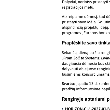
Dalyviai, norintys pristaty
registracijos metu.
Atkreipiame dėmesį, kad dėl
pristatyti savo idėją. Galut
atspindinčią projektų idėjų,
programos „Europos horizon
Praplėskite savo tink
Sekančią dieną po šio rengi
„From Soil to Systems: Livin
daugiausia dėmesio bus skir
dalyvauti abiejuose renginiu
būsimiems konsorciumams
Svarbu:
į spalio 13 d. konfer
pradžią informuosime papi
Renginyje aptariami p
HORIZON-CL6-2027-01-B