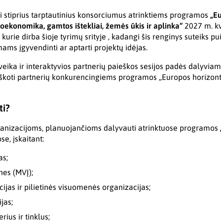
ti stiprius tarptautinius konsorciumus atrinktiems programos
„Eu
oekonomika, gamtos ištekliai, žemės ūkis ir aplinka“
2027 m. k
s, kurie dirba šioje tyrimų srityje , kadangi šis renginys suteiks p
ams įgyvendinti ar aptarti projektų idėjas.
veika ir interaktyvios partnerių paieškos sesijos padės dalyviam
škoti partnerių konkurencingiems programos „Europos horizon
ti?
ganizacijoms, planuojančioms dalyvauti atrinktuose programos
e, įskaitant:
as;
nes (MVĮ);
ijas ir pilietinės visuomenės organizacijas;
jas;
rius ir tinklus;