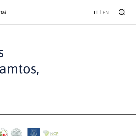
tai
LT
EN
s
gamtos,