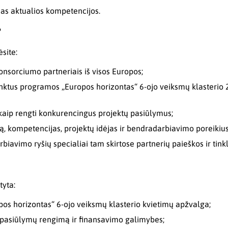
čias aktualios kompetencijos.
?
site:
 konsorciumo partneriais iš visos Europos;
inktus programos „Europos horizontas“ 6-ojo veiksmų klasterio
 kaip rengti konkurencingus projektų pasiūlymus;
ją, kompetencijas, projektų idėjas ir bendradarbiavimo poreikius
iavimo ryšių specialiai tam skirtose partnerių paieškos ir tinkl
yta:
os horizontas“ 6-ojo veiksmų klasterio kvietimų apžvalga;
 pasiūlymų rengimą ir finansavimo galimybes;