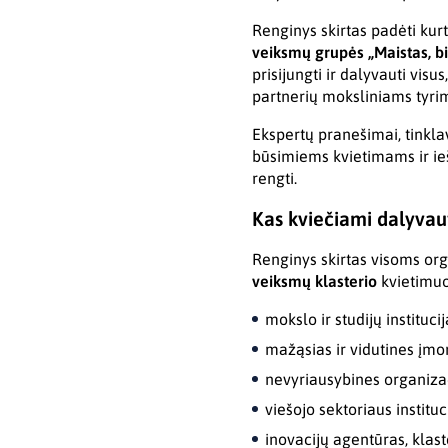
Renginys skirtas padėti kur
veiksmų grupės „Maistas, bi
prisijungti ir dalyvauti visu
partnerių moksliniams tyrim
Ekspertų pranešimai, tinkla
būsimiems kvietimams ir ie
rengti.
Kas kviečiami dalyvau
Renginys skirtas visoms or
veiksmų klasterio
kvietimuos
mokslo ir studijų institucij
mažąsias ir vidutines įmo
nevyriausybines organizac
viešojo sektoriaus instituci
inovacijų agentūras, klaste