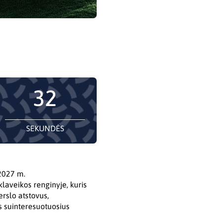
31
SEKUNDĖS
2027 m.
laveikos renginyje, kuris
erslo atstovus,
us suinteresuotuosius