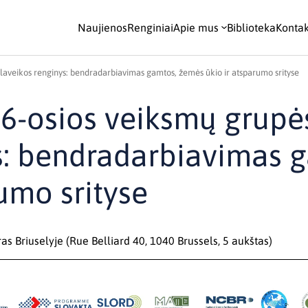
Naujienos
Renginiai
Apie mus
Biblioteka
Kontak
klaveikos renginys: bendradarbiavimas gamtos, žemės ūkio ir atsparumo srityse
 6-osios veiksmų grupė
ys: bendradarbiavimas 
umo srityse
s Briuselyje (Rue Belliard 40, 1040 Brussels, 5 aukštas)