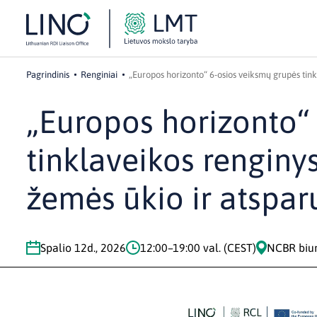
Pagrindinis
Renginiai
„Europos horizonto“ 6-osios veiksmų grupės tin
„Europos horizonto“
tinklaveikos rengin
žemės ūkio ir atspar
Spalio 12d., 2026
12:00–19:00 val. (CEST)
NCBR biura