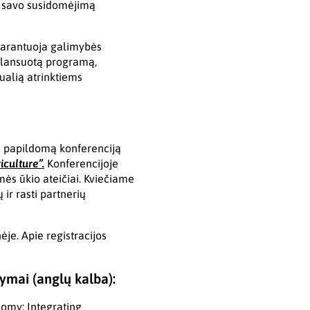
ti savo susidomėjimą
egarantuoja galimybės
balansuotą programą,
tualią atrinktiems
a papildomą konferenciją
iculture”.
Konferencijoje
ės ūkio ateičiai. Kviečiame
ir rasti partnerių
ėje. Apie registracijos
ymai (anglų kalba):
nomy: Integrating