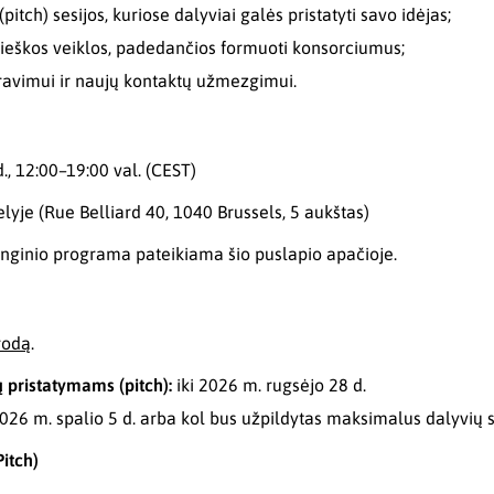
pitch) sesijos, kuriose dalyviai galės pristatyti savo idėjas;
aieškos veiklos, padedančios formuoti konsorciumus;
avimui ir naujų kontaktų užmezgimui.
., 12:00–19:00 val. (CEST)
yje (Rue Belliard 40, 1040 Brussels, 5 aukštas)
enginio programa pateikiama šio puslapio apačioje.
rodą
.
ų pristatymams (pitch):
iki 2026 m. rugsėjo 28 d.
2026 m. spalio 5 d. arba kol bus užpildytas maksimalus dalyvių s
Pitch)