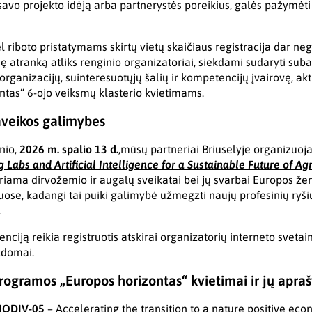
ti savo projekto idėją arba partnerystės poreikius, galės pažymė
 riboto pristatymams skirtų vietų skaičiaus registracija dar n
inę atranką atliks renginio organizatoriai, siekdami sudaryti su
 organizacijų, suinteresuotųjų šalių ir kompetencijų įvairovę, ak
tas“ 6-ojo veiksmų klasterio kvietimams.
laveikos galimybes
nio,
2026 m. spalio 13 d.
,mūsų partneriai Briuselyje organizuoj
g Labs and Artificial Intelligence for a Sustainable Future of Agr
iama dirvožemio ir augalų sveikatai bei jų svarbai Europos žem
ose, kadangi tai puiki galimybė užmegzti naujų profesinių ryšių 
.
enciją reikia registruotis atskirai organizatorių interneto svetain
ldomai.
rogramos „Europos horizontas“ kvietimai ir jų apraš
IODIV-05
– Accelerating the transition to a nature positive eco