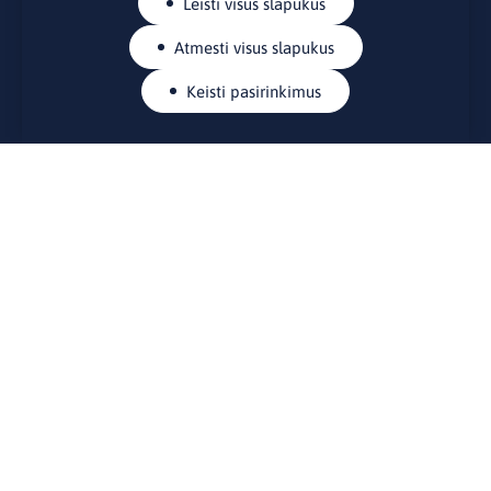
Leisti visus slapukus
Atmesti visus slapukus
Keisti pasirinkimus
KONTAKTAI
Rue Belliard 41-43, 1040 Briuselis
Lietuvos nuolatinė atstovybė Europos Sąjungoje
lino@lmt.lt
MENIU
Apie mus
Kontaktai
Naujienos
Renginiai
Biblioteka
Skelbimų lenta
Naudingos nuorodos