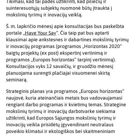
Tikimasi, kad tai padės užtikrinti, kad piliečių ir
suinteresuotųjų subjektų nuomonė būtų įtraukta į
mokslinių tyrimų ir inovacijų veiklą.
Š. m. lapkričio mėnesį apie konsultacijas bus paskelbta
portale „
Have Your Say
“. Čia taip pat bus aptarti
klausimai apie ankstesnes ir dabartines mokslinių tyrimų
ir inovacijų programas (programos „Horizontas 2020“
baigtų projektų (ex post) ekspertinį vertinimą ir
programos „Europos horizontas“ tarpinį vertinimą).
Konsultacijos vyks 12 savaičių, ir gruodžio mėnesį
planuojama surengti plačiajai visuomenei skirtą
seminarą.
Strateginis planas yra programos „Europos horizontas“
naujovė, kuria ateinančiais metais bus vadovaujamasi
rengiant darbo programas ir kvietimų temas. Strategine
mokslinių tyrimų ir inovacijų darbotvarke siekiama
užtikrinti, kad Europos Sąjungos mokslinių tyrimų ir
inovacijų veikla prisidėtų įgyvendinant neutralaus
poveikio klimatui ir ekologiškos bei skaitmeniniam