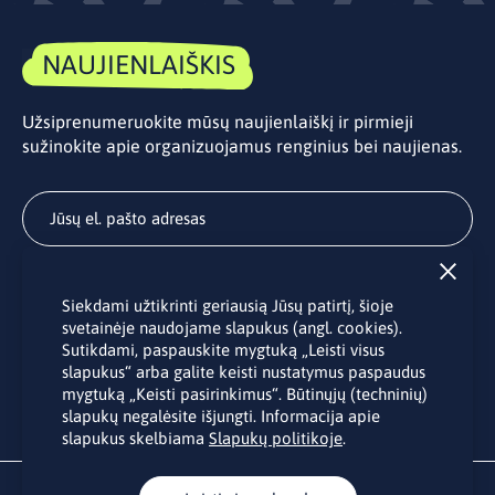
NAUJIENLAIŠKIS
Užsiprenumeruokite mūsų naujienlaiškį ir pirmieji
sužinokite apie organizuojamus renginius bei naujienas.
Užsisakyti
Siekdami užtikrinti geriausią Jūsų patirtį, šioje
Užsakydami LINO biuro naujienlaiškį Jūs sutinkate su Jūsų
svetainėje naudojame slapukus (angl. cookies).
asmens duomenų tvarkymu pateiktu “
Privatumo politikoje
”.
Sutikdami, paspauskite mygtuką „Leisti visus
slapukus“ arba galite keisti nustatymus paspaudus
mygtuką „Keisti pasirinkimus“. Būtinųjų (techninių)
slapukų negalėsite išjungti. Informacija apie
slapukus skelbiama
Slapukų politikoje
.