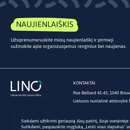
NAUJIENLAIŠKIS
Užsiprenumeruokite mūsų naujienlaiškį ir pirmieji
sužinokite apie organizuojamus renginius bei naujienas.
KONTAKTAI
Rue Belliard 41-43, 1040 Brius
Lietuvos nuolatinė atstovybė
lino@lmt.lt
Siekdami užtikrinti geriausią Jūsų patirtį, šioje svetainė
Sutikdami, paspauskite mygtuką „Leisti visus slapukus“ a