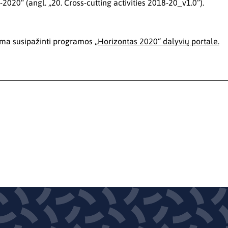
2020“ (angl. „20. Cross-cutting activities 2018-20_v1.0”).
ma susipažinti programos
„Horizontas 2020“ dalyvių portale.