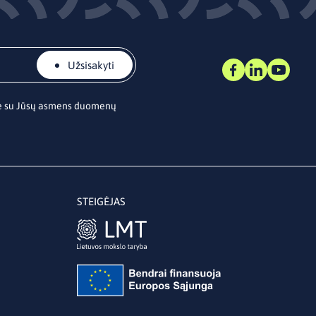
Užsisakyti
te su Jūsų asmens duomenų
STEIGĖJAS