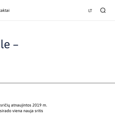
aktai
LT
le –
sričių atnaujintos 2019 m.
irado viena nauja sritis