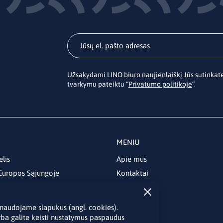
Užsakydami LINO biuro naujienlaiškį Jūs sutinka
tvarkymu pateiktu “
Privatumo politikoje
”.
MENIU
elis
Apie mus
 Europos Sąjungoje
Kontaktai
Naujienos
Renginiai
je naudojame slapukus (angl. cookies).
Biblioteka
rba galite keisti nustatymus paspaudus