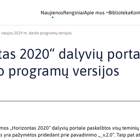
Naujienos
Renginiai
Apie mus
Biblioteka
Kont
– naujos 2019 m. darbo programų versijos
as 2020“ dalyvių porta
o programų versijos
mos „Horizontas 2020“ dalyvių portale paskelbtos visų teminių 
s yra pažymėtos pridedant prie pavadinimo „_v.2.0“. Taip pat ats