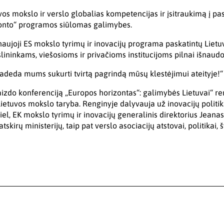
uvos mokslo ir verslo globalias kompetencijas ir įsitraukimą į pas
zonto“ programos siūlomas galimybes.
aujoji ES mokslo tyrimų ir inovacijų programa paskatintų Lietuvo
slininkams, viešosioms ir privačioms institucijoms pilnai išnaud
padeda mums sukurti tvirtą pagrindą mūsų klestėjimui ateityje!“
izdo konferenciją „Europos horizontas“: galimybės Lietuvai“ re
 Lietuvos mokslo taryba. Renginyje dalyvauja už inovacijų polit
el, EK mokslo tyrimų ir inovacijų generalinis direktorius Jeanas
skirų ministerijų, taip pat verslo asociacijų atstovai, politikai,