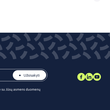
Užsisakyti
te su Jūsų asmens duomenų