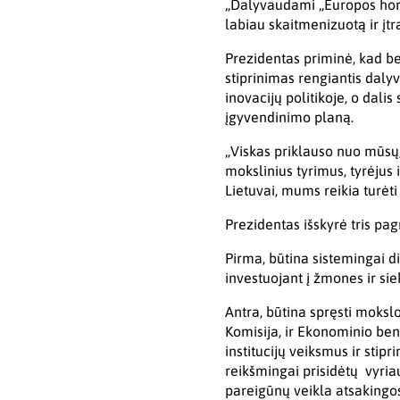
„Dalyvaudami „Europos horiz
labiau skaitmenizuotą ir įtra
Prezidentas priminė, kad be
stiprinimas rengiantis daly
inovacijų politikoje, o dal
įgyvendinimo planą.
„Viskas priklauso nuo mūsų,
mokslinius tyrimus, tyrėjus
Lietuvai, mums reikia turėti
Prezidentas išskyrė tris pag
Pirma, būtina sistemingai di
investuojant į žmones ir sie
Antra, būtina spręsti moksl
Komisija, ir Ekonominio ben
institucijų veiksmus ir stip
reikšmingai prisidėtų vyria
pareigūnų veikla atsakingose