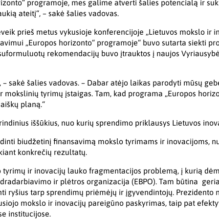
onto“ programoje, mes galime atverti šalies potencialą ir suku
ukią ateitį“, – sakė šalies vadovas.
veik prieš metus vykusioje konferencijoje „Lietuvos mokslo ir in
vavimui „Europos horizonto“ programoje“ buvo sutarta siekti pr
is suformuluotų rekomendacijų buvo įtrauktos į naujos Vyriausyb
 – sakė šalies vadovas. – Dabar atėjo laikas parodyti mūsų geb
 ir mokslinių tyrimų įstaigas. Tam, kad programa „Europos hori
 aiškų planą.“
rindinius iššūkius, nuo kurių sprendimo priklausys Lietuvos inov
dinti biudžetinį finansavimą mokslo tyrimams ir inovacijoms, nust
kiant konkrečių rezultatų.
o tyrimų ir inovacijų lauko fragmentacijos problemą, į kurią dėm
dradarbiavimo ir plėtros organizacija (EBPO). Tam būtina geria
rinti ryšius tarp sprendimų priėmėjų ir įgyvendintojų. Prezidento 
usiojo mokslo ir inovacijų pareigūno paskyrimas, taip pat efekty
 institucijose.