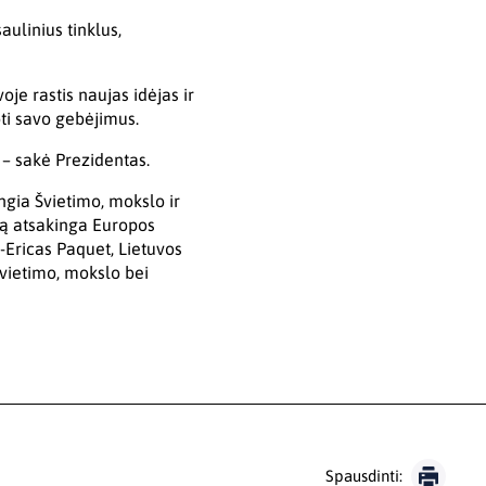
aulinius tinklus,
je rastis naujas idėjas ir
oti savo gebėjimus.
 – sakė Prezidentas.
ngia Švietimo, mokslo ir
iką atsakinga Europos
-Ericas Paquet, Lietuvos
 švietimo, mokslo bei
Spausdinti: