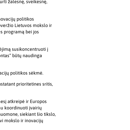
rti žalesnę, sveikesnę,
ovacijų politikos
overžio Lietuvos mokslo ir
ės programą bei jos
ėjimą susikoncentruoti į
zontas“ būtų naudinga
acijų politikos sėkmė.
atant prioritetines sritis,
esį atkreipė ir Europos
u koordinuoti įvairių
nuomone, siekiant šio tikslo,
vi mokslo ir inovacijų