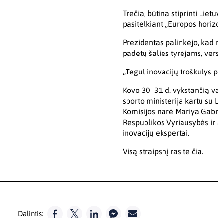
Trečia, būtina stiprinti Liet
pasitelkiant „Europos hori
Prezidentas palinkėjo, kad n
padėtų šalies tyrėjams, ver
„Tegul inovacijų troškulys 
Kovo 30–31 d. vykstančią va
sporto ministerija kartu su
Komisijos narė Mariya Gabri
Respublikos Vyriausybės ir at
inovacijų ekspertai.
Visą straipsnį rasite
čia.
Dalintis: