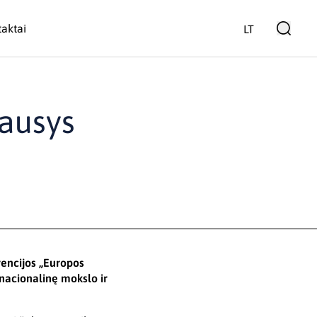
aktai
LT
lausys
rencijos „Europos
 nacionalinę mokslo ir