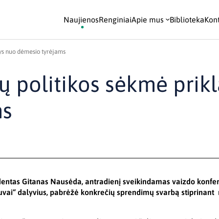
Naujienos
Renginiai
Apie mus
Biblioteka
Kont
sys nuo dėmesio tyrėjams
jų politikos sėkmė prik
ms
dentas Gitanas Nausėda, antradienį sveikindamas vaizdo konfe
uvai“ dalyvius, pabrėžė konkrečių sprendimų svarbą stiprinant