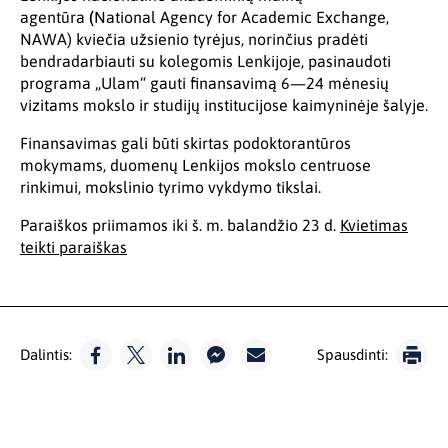
agentūra
(
National Agency for Academic Exchange,
NAWA) kviečia užsienio tyrėjus, norinčius pradėti
bendradarbiauti su kolegomis Lenkijoje, pasinaudoti
programa „Ulam“ gauti finansavimą 6—24 mėnesių
vizitams mokslo ir studijų institucijose kaimyninėje šalyje.
Finansavimas gali būti skirtas podoktorantūros
mokymams, duomenų Lenkijos mokslo centruose
rinkimui, mokslinio tyrimo vykdymo tikslai.
Paraiškos priimamos iki š. m. balandžio 23 d.
Kvietimas
teikti paraiškas
Dalintis:
Spausdinti: