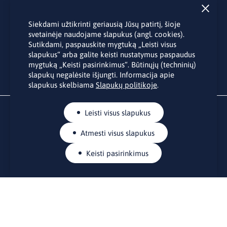
Užsisakyti
Siekdami užtikrinti geriausią Jūsų patirtį, šioje
Užsakydami LINO biuro naujienlaiškį Jūs sutinkate su Jūsų
svetainėje naudojame slapukus (angl. cookies).
asmens duomenų tvarkymu pateiktu “
Privatumo politikoje
”.
Sutikdami, paspauskite mygtuką „Leisti visus
slapukus“ arba galite keisti nustatymus paspaudus
mygtuką „Keisti pasirinkimus“. Būtinųjų (techninių)
slapukų negalėsite išjungti. Informacija apie
slapukus skelbiama
Slapukų politikoje
.
Leisti visus slapukus
Atmesti visus slapukus
Keisti pasirinkimus
KONTAKTAI
Rue Belliard 41-43, 1040 Briuselis
Lietuvos nuolatinė atstovybė Europos Sąjungoje
lino@lmt.lt