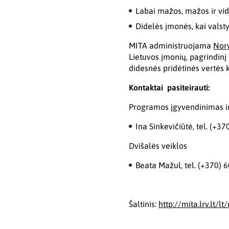
Labai mažos, mažos ir vid
Didelės įmonės, kai valst
MITA administruojama
Norv
Lietuvos įmonių, pagrindin
didesnės pridėtinės vertės
Kontaktai pasiteirauti:
Programos įgyvendinimas ir
Ina Sinkevičiūtė, tel. (+37
Dvišalės veiklos
Beata Mažul, tel. (+370) 
Šaltinis:
http://mita.lrv.lt/