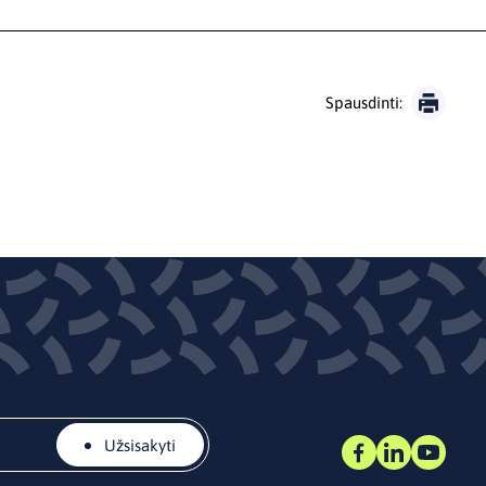
Spausdinti:
Užsisakyti