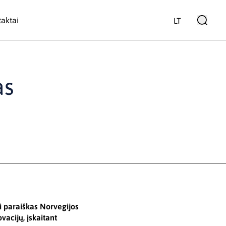
aktai
LT
as
ti paraiškas Norvegijos
acijų, įskaitant