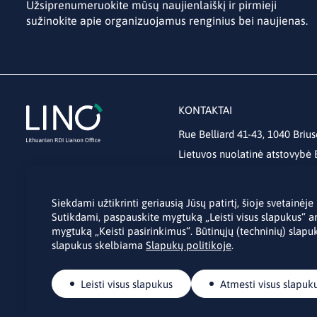
Užsiprenumeruokite mūsų naujienlaiškį ir pirmieji
sužinokite apie organizuojamus renginius bei naujienas.
KONTAKTAI
Rue Belliard 41-43, 1040 Brius
Lietuvos nuolatinė atstovybė
lino@lmt.lt
Siekdami užtikrinti geriausią Jūsų patirtį, šioje svetainė
Sutikdami, paspauskite mygtuką „Leisti visus slapukus“ a
mygtuką „Keisti pasirinkimus“. Būtinųjų (techninių) slapuk
slapukus skelbiama
Slapukų politikoje
.
Leisti visus slapukus
Atmesti visus slapuk
© Autorinės teisės 2026 Lithuanian RDI Liaison Office.