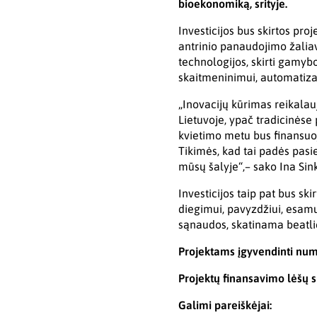
bioekonomiką, srityje.
Investicijos bus skirtos pro
antrinio panaudojimo žaliav
technologijos, skirti gamyb
skaitmeninimui, automatiza
„Inovacijų kūrimas reikalauj
Lietuvoje, ypač tradicinėse
kvietimo metu bus finansuoj
Tikimės, kad tai padės pasi
mūsų šalyje“,– sako Ina Si
Investicijos taip pat bus s
diegimui, pavyzdžiui, esam
sąnaudos, skatinama beatli
Projektams įgyvendinti num
Projektų finansavimo lėšų 
Galimi pareiškėjai: