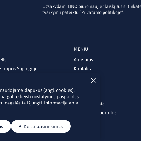
Užsakydami LINO biuro naujienlaiškį Jūs sutinka
tvarkymu pateiktu “
Privatumo politikoje
”.
MENIU
elis
Apie mus
 Europos Sąjungoje
Kontaktai
Naujienos
Renginiai
je naudojame slapukus (angl. cookies).
Biblioteka
rba galite keisti nustatymus paspaudus
ų negalėsite išjungti. Informacija apie
Skelbimų lenta
Naudingos nuorodos
us
Keisti pasirinkimus