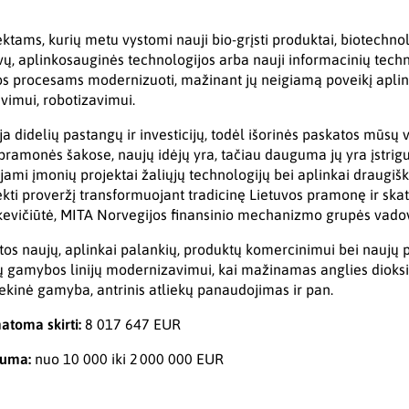
jektams, kurių metu vystomi nauji bio-grįsti produktai, biotechnol
ų, aplinkosauginės technologijos arba nauji informacinių techn
os procesams modernizuoti, mažinant jų neigiamą poveikį aplink
vimui, robotizavimui.
a didelių pastangų ir investicijų, todėl išorinės paskatos mūsų 
 pramonės šakose, naujų idėjų yra, tačiau dauguma jų yra įstrigu
ami įmonių projektai žaliųjų technologijų bei aplinkai draugišk
ekti proveržį transformuojant tradicinę Lietuvos pramonę ir skat
nkevičiūtė, MITA Norvegijos finansinio mechanizmo grupės vado
kirtos naujų, aplinkai palankių, produktų komercinimui bei naujų
ų gamybos linijų modernizavimui, kai mažinamas anglies dioksid
ekinė gamyba, antrinis atliekų panaudojimas ir pan.
atoma skirti:
8 017 647 EUR
suma:
nuo 10 000 iki 2 000 000 EUR