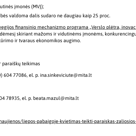
utinės įmonės (MVĮ);
ybės valdoma dalis sudaro ne daugiau kaip 25 proc.
egijos finansinio mechanizmo programa „Verslo plėtra, inovaci
į dėmesį skiriant mažoms ir vidutinėms įmonėms, konkurencingum
 kūrimo ir tvaraus ekonomikos augimo.
 paraiškų teikimas
0) 604 77086, el. p. ina.sinkeviciute@mita.lt
604 78935, el. p. beata.mazul@mita.lt
lt/naujienos/liepos-pabaigoje-kvietimas-teikti-paraiskas-zaliosio