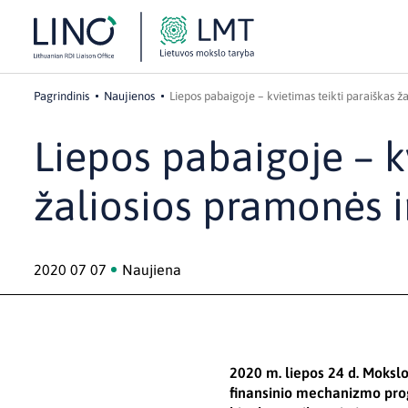
Pagrindinis
Naujienos
Liepos pabaigoje – kvietimas teikti paraiškas ža
Liepos pabaigoje – k
žaliosios pramonės i
2020 07 07
Naujiena
2020 m. liepos 24 d. Mokslo
finansinio mechanizmo progr