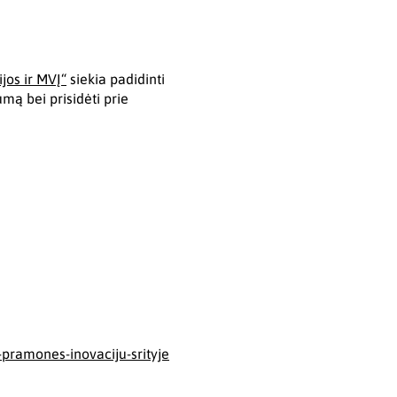
jos ir MVĮ“
siekia padidinti
ą bei prisidėti prie
s-pramones-inovaciju-srityje