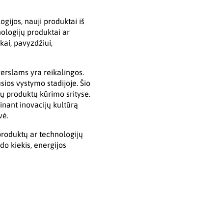
ogijos, nauji produktai iš
ologijų produktai ar
ai, pavyzdžiui,
verslams yra reikalingos.
sios vystymo stadijoje. Šio
ų produktų kūrimo srityse.
inant inovacijų kultūrą
vė.
 produktų ar technologijų
o kiekis, energijos