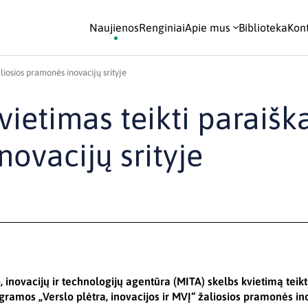
Naujienos
Renginiai
Apie mus
Biblioteka
Kont
liosios pramonės inovacijų srityje
vietimas teikti paraišk
novacijų srityje
, inovacijų ir technologijų agentūra (MITA) skelbs kvietimą teik
amos „Verslo plėtra, inovacijos ir MVĮ“ žaliosios pramonės inov