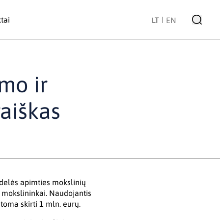
tai
LT
EN
mo ir
raiškas
idelės apimties mokslinių
 mokslininkai. Naudojantis
oma skirti 1 mln. eurų.