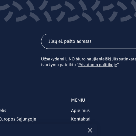
Užsakydami LINO biuro naujienlaiškį Jūs sutinka
tvarkymu pateiktu “
Privatumo politikoje
”.
MENIU
elis
Apie mus
 Europos Sąjungoje
Kontaktai
Naujienos
Renginiai