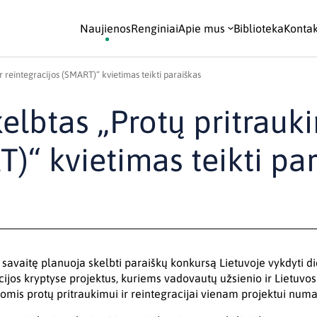
Naujienos
Renginiai
Apie mus
Biblioteka
Kontak
ir reintegracijos (SMART)“ kvietimas teikti paraiškas
elbtas „Protų pritrauki
T)“ kvietimas teikti pa
 savaitę planuoja skelbti paraiškų konkursą Lietuvoje vykdyti d
ijos kryptyse projektus, kuriems vadovautų užsienio ir Lietuvos
mis protų pritraukimui ir reintegracijai vienam projektui numat