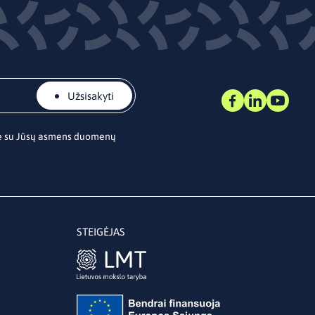
Užsisakyti
te su Jūsų asmens duomenų
STEIGĖJAS