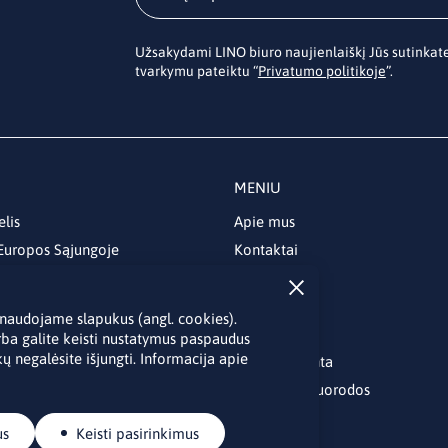
Užsakydami LINO biuro naujienlaiškį Jūs sutinka
tvarkymu pateiktu “
Privatumo politikoje
”.
MENIU
elis
Apie mus
 Europos Sąjungoje
Kontaktai
Naujienos
Renginiai
je naudojame slapukus (angl. cookies).
Biblioteka
rba galite keisti nustatymus paspaudus
ų negalėsite išjungti. Informacija apie
Skelbimų lenta
Naudingos nuorodos
us
Keisti pasirinkimus