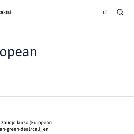
aktai
LT
uropean
 žaliojo kurso (European
ean-green-deal/call_en