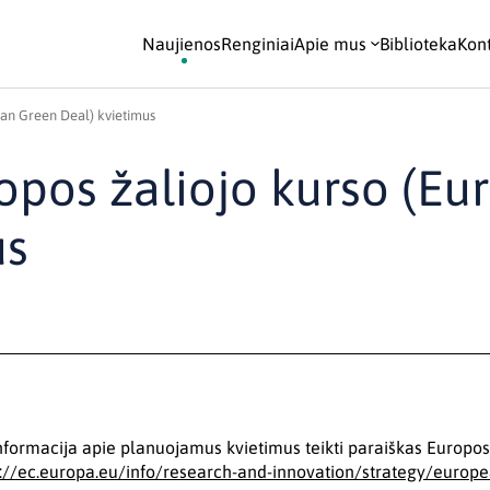
Naujienos
Renginiai
Apie mus
Biblioteka
Kont
ean Green Deal) kvietimus
opos žaliojo kurso (E
us
nformacija apie planuojamus kvietimus teikti paraiškas Europos
s://ec.europa.eu/info/research-and-innovation/strategy/europ