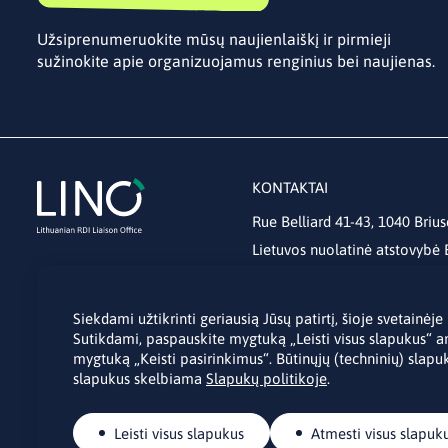
Užsiprenumeruokite mūsų naujienlaiškį ir pirmieji
sužinokite apie organizuojamus renginius bei naujienas.
KONTAKTAI
Rue Belliard 41-43, 1040 Brius
Lietuvos nuolatinė atstovybė
lino@lmt.lt
Siekdami užtikrinti geriausią Jūsų patirtį, šioje svetainė
Sutikdami, paspauskite mygtuką „Leisti visus slapukus“ a
mygtuką „Keisti pasirinkimus“. Būtinųjų (techninių) slapuk
slapukus skelbiama
Slapukų politikoje
.
Leisti visus slapukus
Atmesti visus slapuk