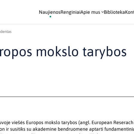
Naujienos
Renginiai
Apie mus
Biblioteka
Kont
identas
uropos mokslo tarybos
etuvoje viešės Europos mokslo tarybos (angl. European Reserach
non ir susitiks su akademine bendruomene aptarti fundamentini