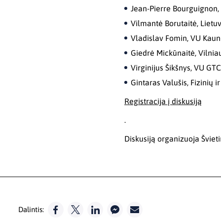
Jean-Pierre Bourguignon,
Vilmantė Borutaitė, Lietu
Vladislav Fomin, VU Kauno
Giedrė Mickūnaitė, Vilnia
Virginijus Šikšnys, VU GTC
Gintaras Valušis, Fizinių 
Registracija į diskusiją
.
Diskusiją organizuoja Šviet
Dalintis: