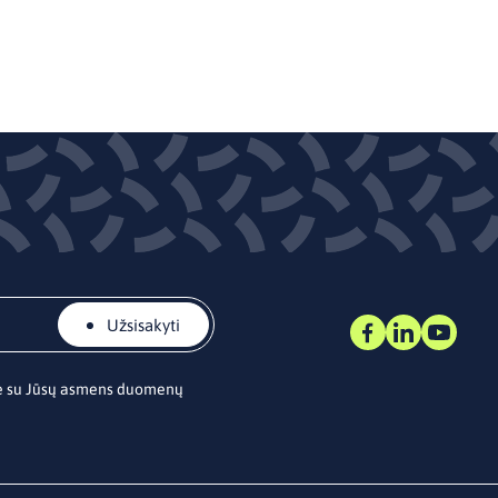
Užsisakyti
te su Jūsų asmens duomenų