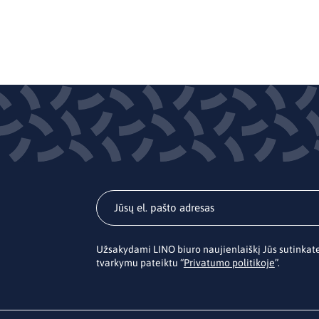
Užsakydami LINO biuro naujienlaiškį Jūs sutinka
tvarkymu pateiktu “
Privatumo politikoje
”.