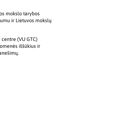
uvos mokslo tarybos
zumu ir Lietuvos mokslų
ų centre (VU GTC)
uomenės iššūkius ir
ranešimų.