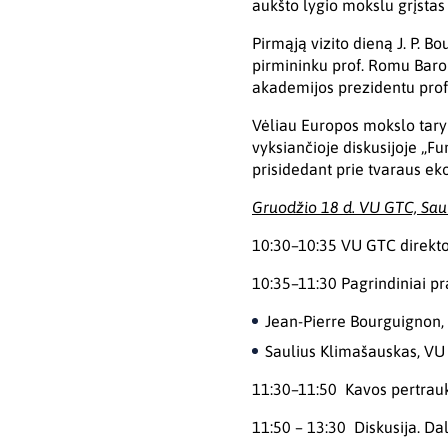
aukšto lygio mokslu grįstas 
Pirmąją vizito dieną J. P. B
pirmininku prof. Romu Baro
akademijos prezidentu prof.
Vėliau Europos mokslo tary
vyksiančioje diskusijoje „F
prisidedant prie tvaraus ek
Gruodžio 18 d. VU GTC, Saulė
10:30–10:35 VU GTC direktor
10:35–11:30 Pagrindiniai pr
Jean-Pierre Bourguignon,
Saulius Klimašauskas, V
11:30–11:50 Kavos pertrau
11:50 – 13:30 Diskusija. Da