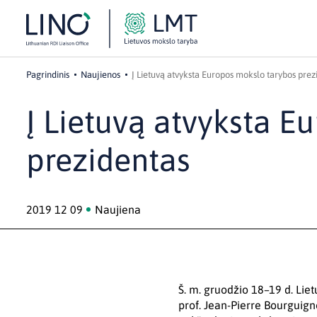
Pagrindinis
Naujienos
Į Lietuvą atvyksta Europos mokslo tarybos prez
Į Lietuvą atvyksta E
prezidentas
2019 12 09
Naujiena
Š. m. gruodžio 18–19 d. Li
prof. Jean-Pierre Bourguig