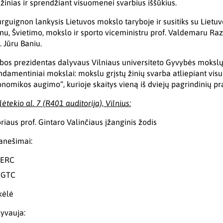
žinias ir sprendžiant visuomenei svarbius iššūkius.
ourguignon lankysis Lietuvos mokslo taryboje ir susitiks su Liet
nu, Švietimo, mokslo ir sporto viceministru prof. Valdemaru Ra
 Jūru Baniu.
bos prezidentas dalyvaus Vilniaus universiteto Gyvybės moksl
undamentiniai mokslai: mokslu grįstų žinių svarba atliepiant vis
onomikos augimo“, kurioje skaitys vieną iš dviejų pagrindinių p
tekio al. 7 (R401 auditorija), Vilnius:
iaus prof. Gintaro Valinčiaus įžanginis žodis
anešimai:
 ERC
U GTC
kėlė
lyvauja: