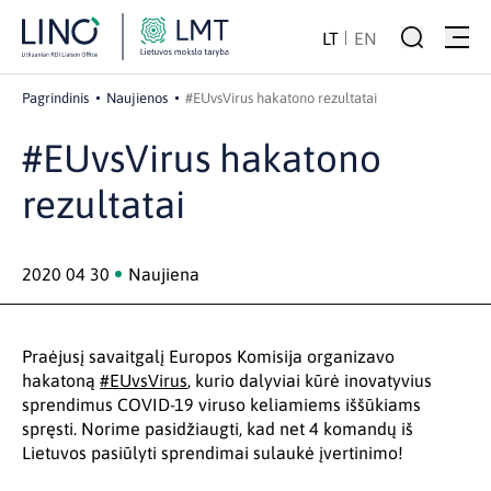
LT
EN
Pagrindinis
Naujienos
#EUvsVirus hakatono rezultatai
#EUvsVirus hakatono
rezultatai
2020 04 30
Naujiena
Praėjusį savaitgalį Europos Komisija organizavo
hakatoną
#EUvsVirus
, kurio dalyviai kūrė inovatyvius
sprendimus COVID-19 viruso keliamiems iššūkiams
spręsti. Norime pasidžiaugti, kad net 4 komandų iš
Lietuvos pasiūlyti sprendimai sulaukė įvertinimo!