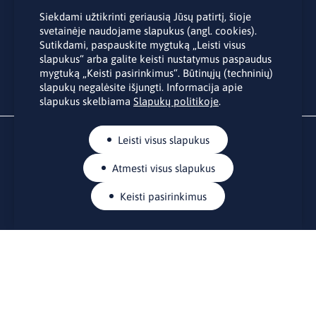
Užsisakyti
Siekdami užtikrinti geriausią Jūsų patirtį, šioje
Užsakydami LINO biuro naujienlaiškį Jūs sutinkate su Jūsų
svetainėje naudojame slapukus (angl. cookies).
asmens duomenų tvarkymu pateiktu “
Privatumo politikoje
”.
Sutikdami, paspauskite mygtuką „Leisti visus
slapukus“ arba galite keisti nustatymus paspaudus
mygtuką „Keisti pasirinkimus“. Būtinųjų (techninių)
slapukų negalėsite išjungti. Informacija apie
slapukus skelbiama
Slapukų politikoje
.
Leisti visus slapukus
Atmesti visus slapukus
Keisti pasirinkimus
KONTAKTAI
Rue Belliard 41-43, 1040 Briuselis
Lietuvos nuolatinė atstovybė Europos Sąjungoje
lino@lmt.lt
MENIU