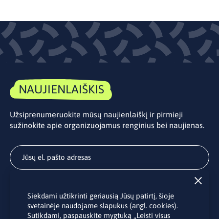
NAUJIENLAIŠKIS
Užsiprenumeruokite mūsų naujienlaiškį ir pirmieji
sužinokite apie organizuojamus renginius bei naujienas.
Užsisakyti
Siekdami užtikrinti geriausią Jūsų patirtį, šioje
Užsakydami LINO biuro naujienlaiškį Jūs sutinkate su Jūsų
svetainėje naudojame slapukus (angl. cookies).
asmens duomenų tvarkymu pateiktu “
Privatumo politikoje
”.
Sutikdami, paspauskite mygtuką „Leisti visus