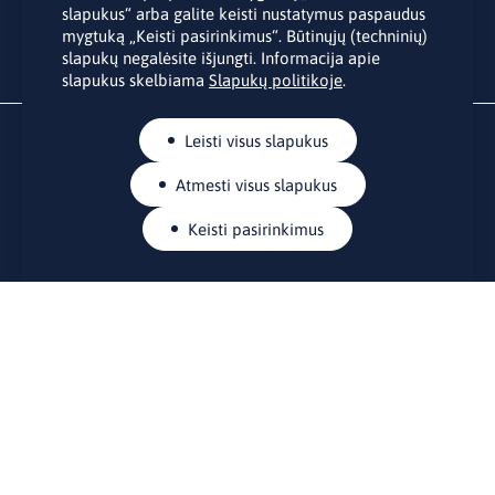
slapukus“ arba galite keisti nustatymus paspaudus
mygtuką „Keisti pasirinkimus“. Būtinųjų (techninių)
slapukų negalėsite išjungti. Informacija apie
slapukus skelbiama
Slapukų politikoje
.
Leisti visus slapukus
Atmesti visus slapukus
Keisti pasirinkimus
KONTAKTAI
Rue Belliard 41-43, 1040 Briuselis
Lietuvos nuolatinė atstovybė Europos Sąjungoje
lino@lmt.lt
MENIU
Apie mus
Kontaktai
Naujienos