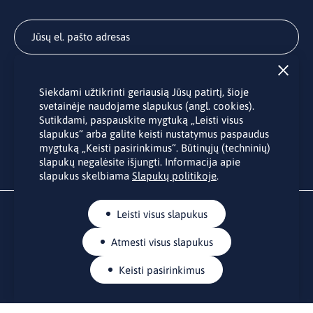
Užsisakyti
Siekdami užtikrinti geriausią Jūsų patirtį, šioje
Užsakydami LINO biuro naujienlaiškį Jūs sutinkate su Jūsų
svetainėje naudojame slapukus (angl. cookies).
asmens duomenų tvarkymu pateiktu “
Privatumo politikoje
”.
Sutikdami, paspauskite mygtuką „Leisti visus
slapukus“ arba galite keisti nustatymus paspaudus
mygtuką „Keisti pasirinkimus“. Būtinųjų (techninių)
slapukų negalėsite išjungti. Informacija apie
slapukus skelbiama
Slapukų politikoje
.
Leisti visus slapukus
Atmesti visus slapukus
Keisti pasirinkimus
KONTAKTAI
Rue Belliard 41-43, 1040 Briuselis