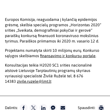
Europos Komisija, reaguodama į kylančią epidemijos
grėsmę, skelbia specialų programos „Horizontas 2020“
srities „Sveikata, demografiniai pokyčiai ir gerovė“
paraiškų konkursą finansuoti koronaviruso mokslinius
tyrimus. Paraiškos priimamos iki 2020 m. vasario 12 d.
Projektams numatyta skirti 10 milijonų eurų. Konkurso
sąlygos skelbiamos
finansavimo ir konkursų portale
.
Konsultacijas teikia H2020 SC1 srities nacionalinė
atstovė Lietuvoje Tarptautinių programų skyriaus
vyriausioji specialistė Živilė Ruželė tel. 8 676
14383
zivile.ruzele@lmt.lt
Dalintis:
Spausdinti: