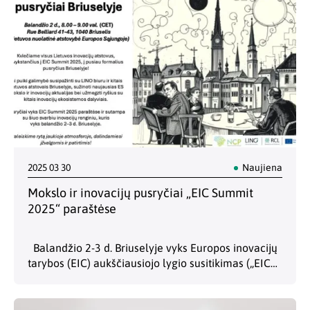
2025 03 30
Naujiena
Mokslo ir inovacijų pusryčiai „EIC Summit
2025“ paraštėse
Balandžio 2-3 d. Briuselyje vyks Europos inovacijų
tarybos (EIC) aukščiausiojo lygio susitikimas („EIC
Summit 2025“). Pirma jo diena (dalyvavimas su
pakvietimais) bus skirta EIC paramos gavėjams, o
antra – vieša…