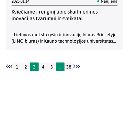
2025 01 14
Naujiena
Kviečiame į renginį apie skaitmenines
inovacijas tvarumui ir sveikatai
Lietuvos mokslo ryšių ir inovacijų biuras Briuselyje
(LINO biuras) ir Kauno technologijos universitetas
(KTU) kviečia į renginį „Tvarumo ir sveikos
gyvensenos link naudojant dirbtinį intelektą ir kitus
skaitmeninius sprendimus“.…
1
2
3
4
5
…
38