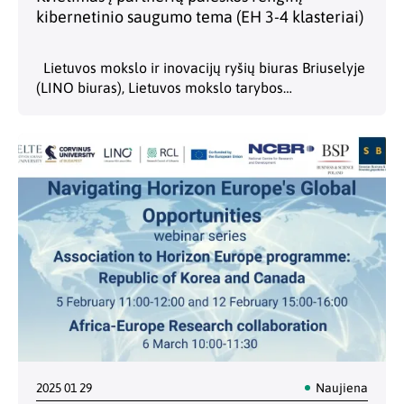
kibernetinio saugumo tema (EH 3-4 klasteriai)
Lietuvos mokslo ir inovacijų ryšių biuras Briuselyje
(LINO biuras), Lietuvos mokslo tarybos
nacionaliniai kontaktiniai atstovai (NCP) ir Inovacijų
agentūra kviečia programoje „Europos horizontas“
dalyvaujančių šalių tyrėjus ir inovatorius į…
2025 01 29
Naujiena