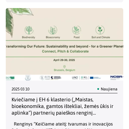
svarbiausias naujienas apie Europos Sąjungos
mokslo ir inovacijų politiką.…
2025 03 10
Naujiena
Kviečiame į EH 6 klasterio („Maistas,
bioekonomika, gamtos ištekliai, žemės ūkis ir
aplinka“) partnerių paieškos renginį
Briuselyje!
Renginys “Keičiame ateitį: tvarumas ir inovacijos