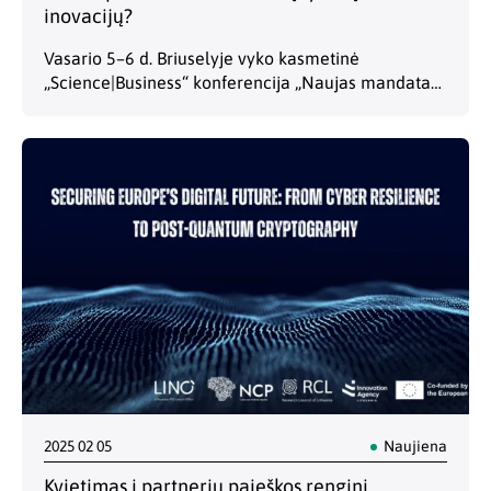
inovacijų?
Vasario 5–6 d. Briuselyje vyko kasmetinė
„Science|Business“ konferencija „Naujas mandatas,
nauja darbotvarkė: ar ES ištesės savo pažadus
moksliniams tyrimams ir inovacijoms?“ (angl. „New
Mandate, New Agenda: Will the EU Live…
2025 02 05
Naujiena
Kvietimas į partnerių paieškos renginį