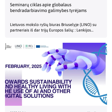
Seminarų ciklas apie globalaus
bendradarbiavimo galimybes tyrėjams
Lietuvos mokslo ryšių biuras Briuselyje (LINO) su
partneriais iš dar trijų Europos šalių: : Lenkijos
nacionaliniu mokslinių tyrimų ir plėtros centru
ir „Business & Science Poland“ (NCBR | BSP) :
Slovėnijos…