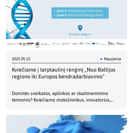
2025 05 15
Naujiena
Kviečiame į tarptautinį renginį „Nuo Baltijos
regiono iki Europos bendradarbiavimo“
Domitės sveikatos, aplinkos ar skaitmeninimo
temomis? Kviečiame mokslininkus, inovatorius,
įmones ir institucijas į dviejų dienų tarptautinį
renginį, skirtą bendradarbiavimo galimybėms
pagal „Europos Horizonto“ 1 klasterį „Sveikata“ ir
misiją „Vėžys“. …