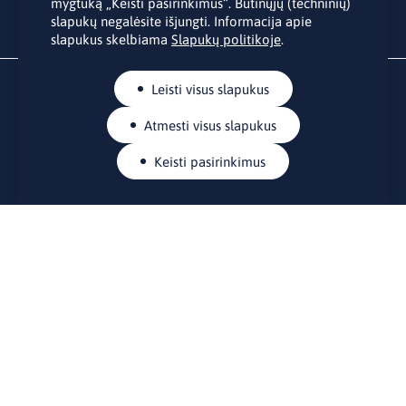
mygtuką „Keisti pasirinkimus“. Būtinųjų (techninių)
slapukų negalėsite išjungti. Informacija apie
slapukus skelbiama
Slapukų politikoje
.
Leisti visus slapukus
Atmesti visus slapukus
Keisti pasirinkimus
KONTAKTAI
Rue Belliard 41-43, 1040 Briuselis
Lietuvos nuolatinė atstovybė Europos Sąjungoje
lino@lmt.lt
MENIU
Apie mus
Kontaktai
Naujienos
Renginiai