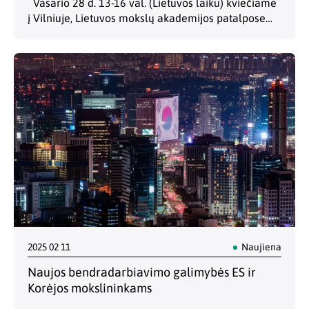
Vasario 28 d. 13-16 val. (Lietuvos laiku) kviečiame
į Vilniuje, Lietuvos mokslų akademijos patalpose
(Gedimino pr. 3) vyksiantį Lietuvos kvantinių
technologijų gairių pristatymą. LINO biuras
prisidėjo prie renginio organizavimo,…
2025 02 11
Naujiena
Naujos bendradarbiavimo galimybės ES ir
Korėjos mokslininkams