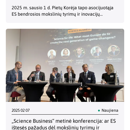
2025 m. sausio 1 d. Pietų Korėja tapo asocijuotąja
ES bendrosios mokslinių tyrimų ir inovacijų
programos (BP) „Europos horizontas” nare (ir
pirmąja kada nors su ES BP asocijuotąja Azijos
šalimi).…
2025 02 07
Naujiena
„Science Business“ metinė konferencija: ar ES
ištesės pažadus dėl mokslinių tyrimų ir