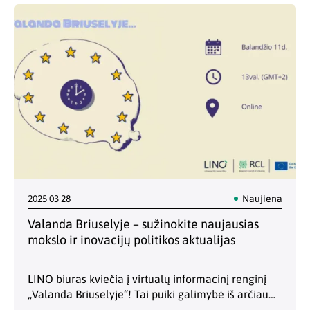
konsultuotis tarptautinių kvietimų…
2025 03 28
Naujiena
Valanda Briuselyje – sužinokite naujausias
mokslo ir inovacijų politikos aktualijas
LINO biuras kviečia į virtualų informacinį renginį
„Valanda Briuselyje“! Tai puiki galimybė iš arčiau
susipažinti su LINO biuro veikla bei sužinoti