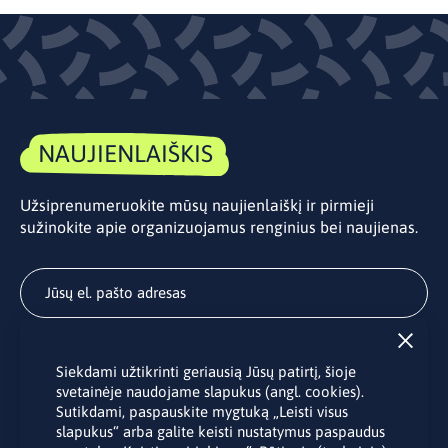
NAUJIENLAIŠKIS
Užsiprenumeruokite mūsų naujienlaiškį ir pirmieji
sužinokite apie organizuojamus renginius bei naujienas.
Užsisakyti
Siekdami užtikrinti geriausią Jūsų patirtį, šioje
Užsakydami LINO biuro naujienlaiškį Jūs sutinkate su Jūsų
svetainėje naudojame slapukus (angl. cookies).
asmens duomenų tvarkymu pateiktu “
Privatumo politikoje
”.
Sutikdami, paspauskite mygtuką „Leisti visus
slapukus“ arba galite keisti nustatymus paspaudus