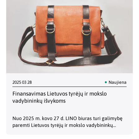
2025 03 28
Naujiena
Finansavimas Lietuvos tyrėjų ir mokslo
vadybininkų išvykoms
Nuo 2025 m. kovo 27 d. LINO biuras turi galimybę
paremti Lietuvos tyrėjų ir mokslo vadybininkų
tikslines išvykas į ES valstybes, kai vykstama
dalyvauti partnerių paieškos renginiuose,