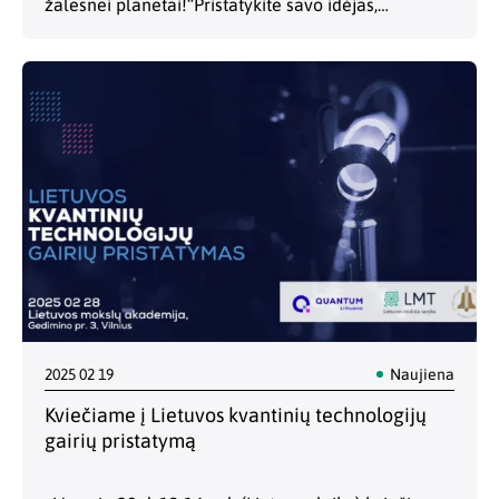
žalesnei planetai!“Pristatykite savo idėjas,
susipažinkite, bendradarbiaukite! Temos
aktualumas: Klimato kaita, biologinės įvairovės
nykimas, maisto saugumo mažėjimas ir dirvožemio
degradacija – tai svarbūs…
2025 02 19
Naujiena
Kviečiame į Lietuvos kvantinių technologijų
gairių pristatymą