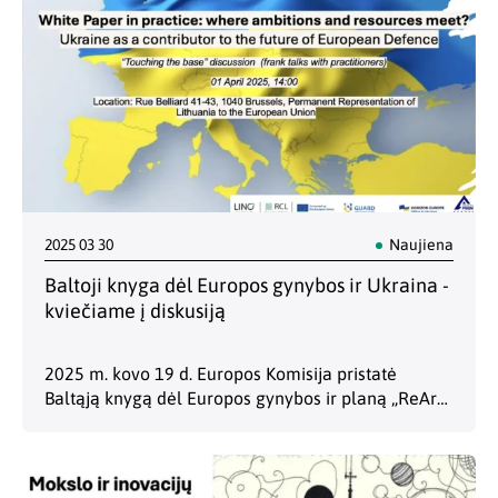
2025 03 30
Naujiena
Baltoji knyga dėl Europos gynybos ir Ukraina -
kviečiame į diskusiją
2025 m. kovo 19 d. Europos Komisija pristatė
Baltąją knygą dėl Europos gynybos ir planą „ReArm
Europe“/Pasirengimas 2030. Balandžio 1 d. 14:00 -
15:30 val. (CEST) drauge su Ukrainos mokslo…