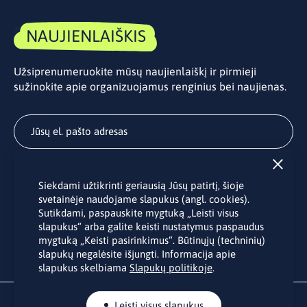
NAUJIENLAIŠKIS
Užsiprenumeruokite mūsų naujienlaiškį ir pirmieji
sužinokite apie organizuojamus renginius bei naujienas.
Užsisakyti
Siekdami užtikrinti geriausią Jūsų patirtį, šioje
Užsakydami LINO biuro naujienlaiškį Jūs sutinkate su Jūsų
svetainėje naudojame slapukus (angl. cookies).
asmens duomenų tvarkymu pateiktu “
Privatumo politikoje
”.
Sutikdami, paspauskite mygtuką „Leisti visus
slapukus“ arba galite keisti nustatymus paspaudus
mygtuką „Keisti pasirinkimus“. Būtinųjų (techninių)
slapukų negalėsite išjungti. Informacija apie
slapukus skelbiama
Slapukų politikoje
.
Leisti visus slapukus