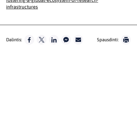
fostering-a-global-ecosystem-of-research-
infrastructures
Dalintis:
Spausdinti: