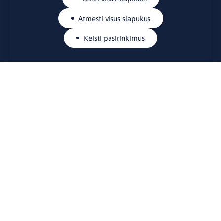
Atmesti visus slapukus
Keisti pasirinkimus
KONTAKTAI
Rue Belliard 41-43, 1040 Briuselis
Lietuvos nuolatinė atstovybė Europos Sąjungoje
lino@lmt.lt
MENIU
Apie mus
Kontaktai
Naujienos
Renginiai
Biblioteka
Skelbimų lenta
Naudingos nuorodos