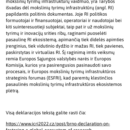
mokslinių tyrimų infrastruktūrų vaidmuo, yra Tarybos
išvadas dėl mokslinių tyrimų infrastruktūrų (
angl.
RI)
papildantis politinis dokumentas. Joje RI politikos
formuotojai ir finansuotojai, operatoriai ir naudotojai bei
kiti suinteresuotieji subjektai, taip pat ir už mokslinių
tyrimų ir inovacijų srities ribų, raginami puoselėti
pasaulinę RI ekosistemą, apimančią tiek didelės apimties
įrenginius, tiek vidutinio dydžio ir mažas RI, tiek pavienes,
paskirstytas ir virtualias RI. Šį raginimą imtis veiksmų
remia Europos Sąjungos valstybės narės ir Europos
Komisija, kurios yra pasirengusios pasinaudoti savo
procesais, ir Europos mokslinių tyrimų infrastruktūros
strateginis forumas (ESFRI), kad paremtų klestinčios
pasaulinės mokslinių tyrimų infrastruktūros ekosistemos
plėtrą.
Visą deklaracijos tekstą galite rasti čia:
https://www.icri2022.cz/post/brno-declaration-on-