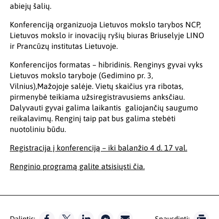
abiejų šalių.
Konferenciją organizuoja Lietuvos mokslo tarybos NCP,
Lietuvos mokslo ir inovacijų ryšių biuras Briuselyje LINO
ir Prancūzų institutas Lietuvoje.
Konferencijos formatas – hibridinis. Renginys gyvai vyks
Lietuvos mokslo taryboje (Gedimino pr. 3,
Vilnius),Mažojoje salėje. Vietų skaičius yra ribotas,
pirmenybė teikiama užsiregistravusiems anksčiau.
Dalyvauti gyvai galima laikantis galiojančių saugumo
reikalavimų. Renginį taip pat bus galima stebėti
nuotoliniu būdu.
Registracija į konferenciją – iki balanžio 4 d. 17 val.
Renginio programą galite atsisiųsti čia.
Dalintis:
Spausdinti: