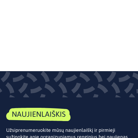
NAUJIENLAIŠKIS
Užsiprenumeruokite mūsų naujienlaiškį ir pirmieji
sužinokite apie organizuojamus renginius bei naujienas.