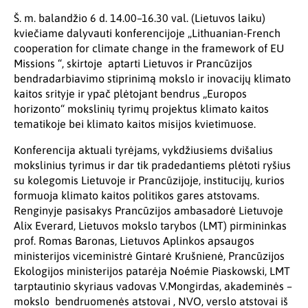
Š. m. balandžio 6 d. 14.00–16.30 val. (Lietuvos laiku)
kviečiame dalyvauti konferencijoje „Lithuanian-French
cooperation for climate change in the framework of EU
Missions “, skirtoje aptarti Lietuvos ir Prancūzijos
bendradarbiavimo stiprinimą mokslo ir inovacijų klimato
kaitos srityje ir ypač plėtojant bendrus „Europos
horizonto“ mokslinių tyrimų projektus klimato kaitos
tematikoje bei klimato kaitos misijos kvietimuose.
Konferencija aktuali tyrėjams, vykdžiusiems dvišalius
mokslinius tyrimus ir dar tik pradedantiems plėtoti ryšius
su kolegomis Lietuvoje ir Prancūzijoje, institucijų, kurios
formuoja klimato kaitos politikos gares atstovams.
Renginyje pasisakys Prancūzijos ambasadorė Lietuvoje
Alix Everard, Lietuvos mokslo tarybos (LMT) pirmininkas
prof. Romas Baronas, Lietuvos Aplinkos apsaugos
ministerijos viceministrė Gintarė Krušnienė, Prancūzijos
Ekologijos ministerijos patarėja Noémie Piaskowski, LMT
tarptautinio skyriaus vadovas V.Mongirdas, akademinės –
mokslo bendruomenės atstovai , NVO, verslo atstovai iš