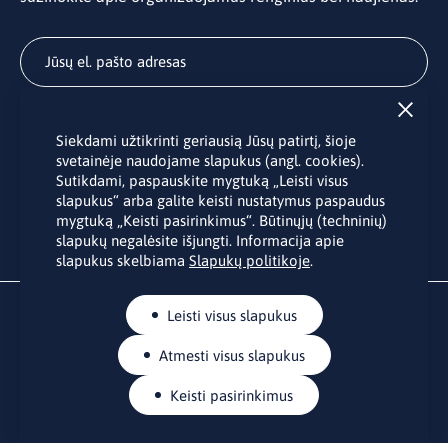
Užsisakyti
Siekdami užtikrinti geriausią Jūsų patirtį, šioje
Užsakydami LINO biuro naujienlaiškį Jūs sutinkate su Jūsų
svetainėje naudojame slapukus (angl. cookies).
asmens duomenų tvarkymu pateiktu “
Privatumo politikoje
”.
Sutikdami, paspauskite mygtuką „Leisti visus
slapukus“ arba galite keisti nustatymus paspaudus
mygtuką „Keisti pasirinkimus“. Būtinųjų (techninių)
slapukų negalėsite išjungti. Informacija apie
slapukus skelbiama
Slapukų politikoje
.
Leisti visus slapukus
Atmesti visus slapukus
Keisti pasirinkimus
KONTAKTAI
Rue Belliard 41-43, 1040 Briuselis