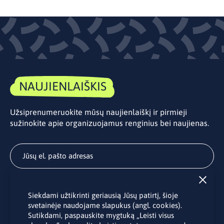
NAUJIENLAIŠKIS
Užsiprenumeruokite mūsų naujienlaiškį ir pirmieji
sužinokite apie organizuojamus renginius bei naujienas.
Užsisakyti
Siekdami užtikrinti geriausią Jūsų patirtį, šioje
Užsakydami LINO biuro naujienlaiškį Jūs sutinkate su Jūsų
svetainėje naudojame slapukus (angl. cookies).
asmens duomenų tvarkymu pateiktu “
Privatumo politikoje
”.
Sutikdami, paspauskite mygtuką „Leisti visus