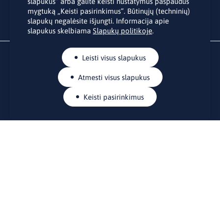
slapukus“ arba galite keisti nustatymus paspaudus
mygtuką „Keisti pasirinkimus“. Būtinųjų (techninių)
slapukų negalėsite išjungti. Informacija apie
slapukus skelbiama
Slapukų politikoje
.
Leisti visus slapukus
Atmesti visus slapukus
Keisti pasirinkimus
KONTAKTAI
Rue Belliard 41-43, 1040 Briuselis
Lietuvos nuolatinė atstovybė Europos Sąjungoje
lino@lmt.lt
MENIU
Apie mus
Kontaktai
Naujienos