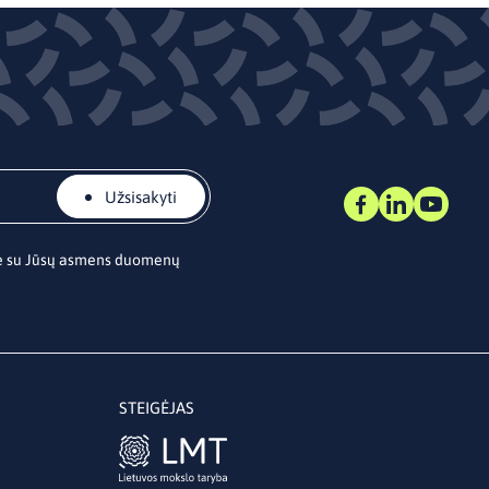
Užsisakyti
te su Jūsų asmens duomenų
STEIGĖJAS