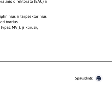
alinio direktorato (EAC) ir
lininius ir tarpsektorinius
oti tvarius
(ypač MVĮ), įsikūrusių
Spausdinti: