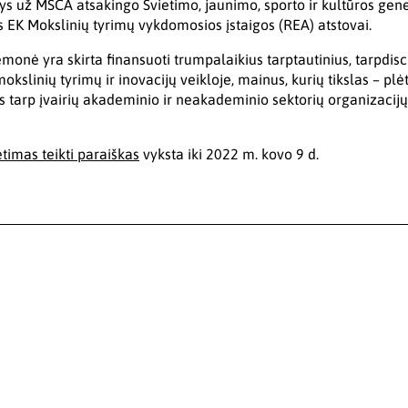
s už MSCA atsakingo Švietimo, jaunimo, sporto ir kultūros gener
 EK Mokslinių tyrimų vykdomosios įstaigos (REA) atstovai.
nė yra skirta finansuoti trumpalaikius tarptautinius, tarpdiscip
kslinių tyrimų ir inovacijų veikloje, mainus, kurių tikslas – plėt
tarp įvairių akademinio ir neakademinio sektorių organizacijų 
imas teikti paraiškas
vyksta iki 2022 m. kovo 9 d.