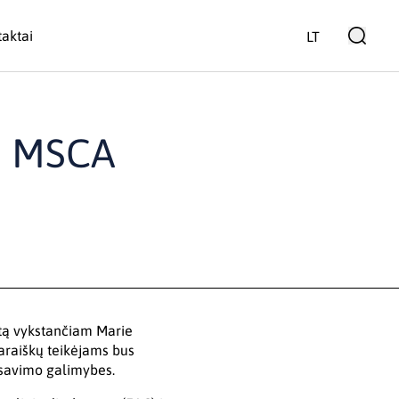
aktai
LT
tį MSCA
irtą vykstančiam Marie
araiškų teikėjams bus
nsavimo galimybes.