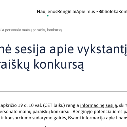
Naujienos
Renginiai
Apie mus
Biblioteka
Kont
SCA personalo mainų paraiškų konkursą
ė sesija apie vykstan
aiškų konkursą
lapkričio 19 d. 10 val. (CET laiku) rengia
informacinę sesiją
, sk
rsonalo mainų paraiškų konkursui. Renginyje potencialiems p
o ir konsorciumo sudarymo gairės, išsami informacija apie fina