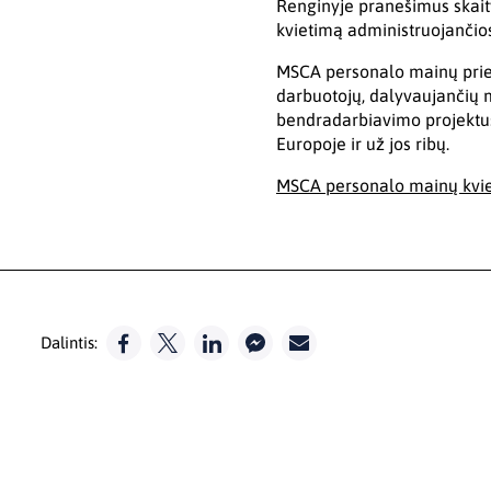
Renginyje pranešimus skaity
kvietimą administruojančios
MSCA personalo mainų priemo
darbuotojų, dalyvaujančių mo
bendradarbiavimo projektus 
Europoje ir už jos ribų.
MSCA personalo mainų kviet
Dalintis: