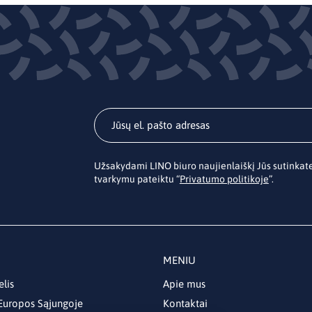
Užsakydami LINO biuro naujienlaiškį Jūs sutinka
tvarkymu pateiktu “
Privatumo politikoje
”.
MENIU
elis
Apie mus
 Europos Sąjungoje
Kontaktai