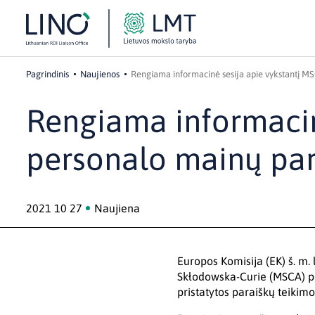
Pagrindinis
Naujienos
Rengiama informacinė sesija apie vykstantį M
Rengiama informacin
personalo mainų par
2021 10 27
Naujiena
Europos Komisija (EK) š. m. 
Skłodowska-Curie (MSCA) pe
pristatytos paraiškų teikim