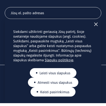
Užsisakyti
Siekdami užtikrinti geriausią Jūsų patirtį, šioje
Užsakydami LINO biuro naujienlaiškį Jūs sutinkate su Jūsų
svetainėje naudojame slapukus (angl. cookies).
asmens duomenų tvarkymu pateiktu “
Privatumo politikoje
”.
Sutikdami, paspauskite mygtuką „Leisti visus
slapukus“ arba galite keisti nustatymus paspaudus
mygtuką „Keisti pasirinkimus“. Būtinųjų (techninių)
slapukų negalėsite išjungti. Informacija apie
slapukus skelbiama
Slapukų politikoje
.
Leisti visus slapukus
Atmesti visus slapukus
Keisti pasirinkimus
KONTAKTAI
Rue Belliard 41-43, 1040 Briuselis