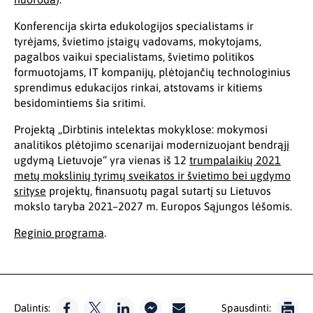
Konferencija skirta edukologijos specialistams ir
tyrėjams, švietimo įstaigų vadovams, mokytojams,
pagalbos vaikui specialistams, švietimo politikos
formuotojams, IT kompanijų, plėtojančių technologinius
sprendimus edukacijos rinkai, atstovams ir kitiems
besidomintiems šia sritimi.
Projektą „Dirbtinis intelektas mokyklose: mokymosi
analitikos plėtojimo scenarijai modernizuojant bendrąjį
ugdymą Lietuvoje“ yra vienas iš 12
trumpalaikių 2021
metų mokslinių tyrimų sveikatos ir švietimo bei ugdymo
srityse
projektų, finansuotų pagal sutartį su Lietuvos
mokslo taryba 2021–2027 m. Europos Sąjungos lėšomis.
Reginio programa
.
Dalintis:
Spausdinti: