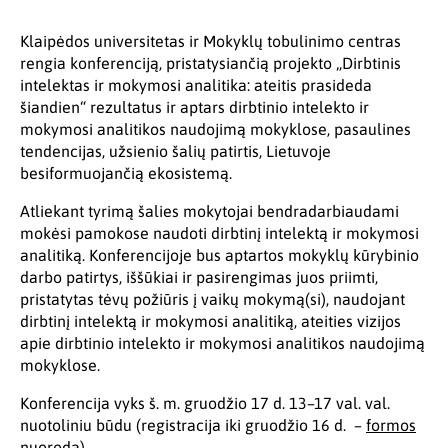
Klaipėdos universitetas ir Mokyklų tobulinimo centras
rengia konferenciją, pristatysiančią projekto „Dirbtinis
intelektas ir mokymosi analitika: ateitis prasideda
šiandien“ rezultatus ir aptars dirbtinio intelekto ir
mokymosi analitikos naudojimą mokyklose, pasaulines
tendencijas, užsienio šalių patirtis, Lietuvoje
besiformuojančią ekosistemą.
Atliekant tyrimą šalies mokytojai bendradarbiaudami
mokėsi pamokose naudoti dirbtinį intelektą ir mokymosi
analitiką. Konferencijoje bus aptartos mokyklų kūrybinio
darbo patirtys, iššūkiai ir pasirengimas juos priimti,
pristatytas tėvų požiūris į vaikų mokymą(si), naudojant
dirbtinį intelektą ir mokymosi analitiką, ateities vizijos
apie dirbtinio intelekto ir mokymosi analitikos naudojimą
mokyklose.
Konferencija vyks š. m. gruodžio 17 d. 13–17 val. val.
nuotoliniu būdu (registracija iki gruodžio 16 d. –
formos
nuoroda
).