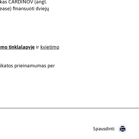
iškas CARDINOV (angl.
ease) finansuoti dviejų
imo tinklalapyje
ir
kvietimo
ikatos prieinamumas per
Spausdinti: