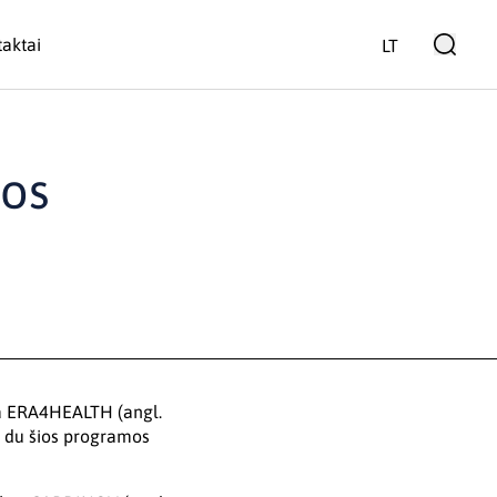
aktai
LT
mos
ma ERA4HEALTH (angl.
o du šios programos