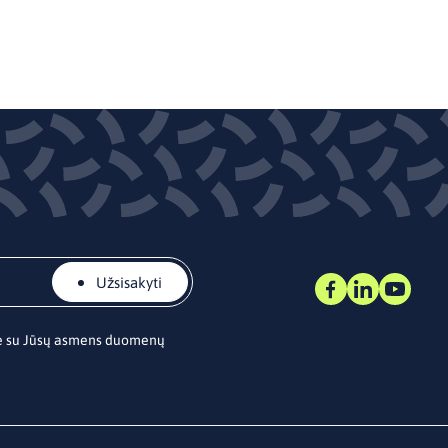
Užsisakyti
te su Jūsų asmens duomenų