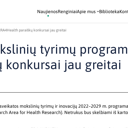
Naujienos
Renginiai
Apie mus
Biblioteka
Kont
RA4Health paraiškų konkursai jau greitai
kslinių tyrimų progra
konkursai jau greitai
ė sveikatos mokslinių tyrimų ir inovacijų 2022–2029 m. progra
rch Area for Health Research). Netrukus bus skelbiami iš kart