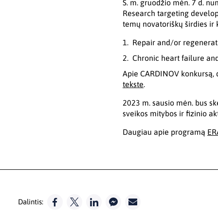
Š. m. gruodžio mėn. 7 d. n
Research targeting developm
temų novatoriškų širdies ir 
Repair and/or regenerati
Chronic heart failure and 
Apie CARDINOV konkursą, da
tekste
.
2023 m. sausio mėn. bus s
sveikos mitybos ir fizinio 
Daugiau apie programą
ER
Dalintis: