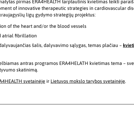
umatytas pirmas ERA4HEALTH tarptautinis kvietimas teikti para
ent of innovative therapeutic strategies in cardiovascular dis
kraujagyslių ligų gydymo strategijų projektus:
on of the heart and/or the blood vessels
atrial fibrillation
lyvaujančias šalis, dalyvavimo sąlygas, temas plačiau –
kviet
kelbiamas antras programos ERA4HELATH kvietimas tema – sve
aktyvumo skatinimą.
A4HEALTH svetainėje
ir
Lietuvos mokslo tarybos svetainėje
.