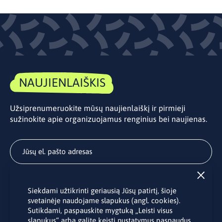
NAUJIENLAIŠKIS
Užsiprenumeruokite mūsų naujienlaiškį ir pirmieji
sužinokite apie organizuojamus renginius bei naujienas.
Užsisakyti
Siekdami užtikrinti geriausią Jūsų patirtį, šioje
Užsakydami LINO biuro naujienlaiškį Jūs sutinkate su Jūsų
svetainėje naudojame slapukus (angl. cookies).
asmens duomenų tvarkymu pateiktu “
Privatumo politikoje
”.
Sutikdami, paspauskite mygtuką „Leisti visus
slapukus“ arba galite keisti nustatymus paspaudus