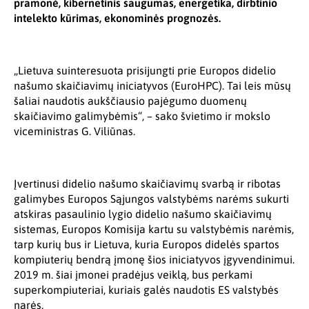
pramonė, kibernetinis saugumas, energetika, dirbtinio
intelekto kūrimas, ekonominės prognozės.
„Lietuva suinteresuota prisijungti prie Europos didelio
našumo skaičiavimų iniciatyvos (EuroHPC). Tai leis mūsų
šaliai naudotis aukščiausio pajėgumo duomenų
skaičiavimo galimybėmis“, – sako švietimo ir mokslo
viceministras G. Viliūnas.
Įvertinusi didelio našumo skaičiavimų svarbą ir ribotas
galimybes Europos Sąjungos valstybėms narėms sukurti
atskiras pasaulinio lygio didelio našumo skaičiavimų
sistemas, Europos Komisija kartu su valstybėmis narėmis,
tarp kurių bus ir Lietuva, kuria Europos didelės spartos
kompiuterių bendrą įmonę šios iniciatyvos įgyvendinimui.
2019 m. šiai įmonei pradėjus veiklą, bus perkami
superkompiuteriai, kuriais galės naudotis ES valstybės
narės.