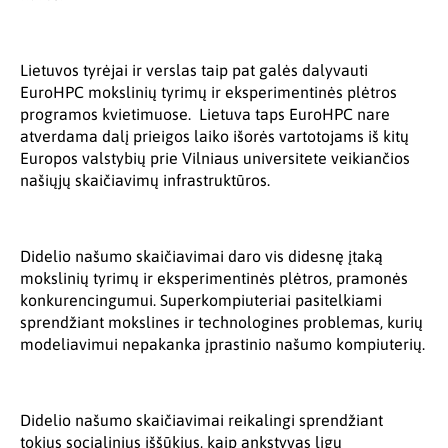
Lietuvos tyrėjai ir verslas taip pat galės dalyvauti
EuroHPC mokslinių tyrimų ir eksperimentinės plėtros
programos kvietimuose. Lietuva taps EuroHPC nare
atverdama dalį prieigos laiko išorės vartotojams iš kitų
Europos valstybių prie Vilniaus universitete veikiančios
našiųjų skaičiavimų infrastruktūros.
Didelio našumo skaičiavimai daro vis didesnę įtaką
mokslinių tyrimų ir eksperimentinės plėtros, pramonės
konkurencingumui. Superkompiuteriai pasitelkiami
sprendžiant mokslines ir technologines problemas, kurių
modeliavimui nepakanka įprastinio našumo kompiuterių.
Didelio našumo skaičiavimai reikalingi sprendžiant
tokius socialinius iššūkius, kaip ankstyvas ligų