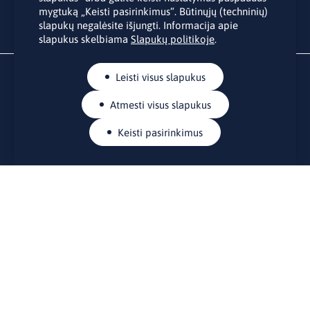
mygtuką „Keisti pasirinkimus“. Būtinųjų (techninių)
slapukų negalėsite išjungti. Informacija apie
slapukus skelbiama
Slapukų politikoje
.
Leisti visus slapukus
Atmesti visus slapukus
Keisti pasirinkimus
KONTAKTAI
Rue Belliard 41-43, 1040 Briuselis
Lietuvos nuolatinė atstovybė Europos Sąjungoje
lino@lmt.lt
MENIU
Apie mus
Kontaktai
Naujienos