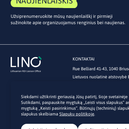
NAUJIENLAIŠKIS
Užsiprenumeruokite mūsų naujienlaiškį ir pirmieji
sužinokite apie organizuojamus renginius bei naujienas.
KONTAKTAI
Rue Belliard 41-43, 1040 Brius
Lietuvos nuolatinė atstovybė
lino@lmt.lt
Siekdami užtikrinti geriausią Jūsų patirtį, šioje svetainė
Sutikdami, paspauskite mygtuką „Leisti visus slapukus“ a
mygtuką „Keisti pasirinkimus“. Būtinųjų (techninių) slapuk
slapukus skelbiama
Slapukų politikoje
.