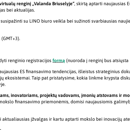
virtualų renginį „Valanda Briuselyje“
, skirtą aptarti naujausias
as bei aktualijas.
u susipažinti su LINO biuro veikla bei sužinoti svarbiausias nau
. (GMT+3).
ti renginio registracijos
formą
(nuoroda į renginį bus atsiųsta i
jausias ES finansavimo tendencijas, išleistus strateginius dok
ų ekosistemai. Taip pat pristatysime, kokia linkme krypsta diskus
je.
ams, inovatoriams, projektų vadovams, įmonių atstovams ir m
mokslo finansavimo priemonėmis, domisi naujausiomis galimybėm
ti aktualiausias įžvalgas ir kartu aptarti mokslo bei inovacijų atei