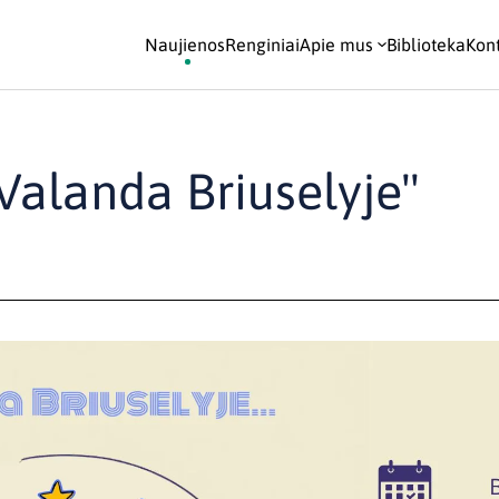
Naujienos
Renginiai
Apie mus
Biblioteka
Kont
"Valanda Briuselyje"