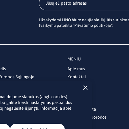
Užsakydami LINO biuro naujienlaiškį Jūs sutinka
tvarkymu pateiktu “
Privatumo politikoje
”.
MENIU
elis
Apie mus
 Europos Sąjungoje
Kontaktai
Naujienos
Renginiai
je naudojame slapukus (angl. cookies).
Biblioteka
rba galite keisti nustatymus paspaudus
ų negalėsite išjungti. Informacija apie
Skelbimų lenta
Naudingos nuorodos