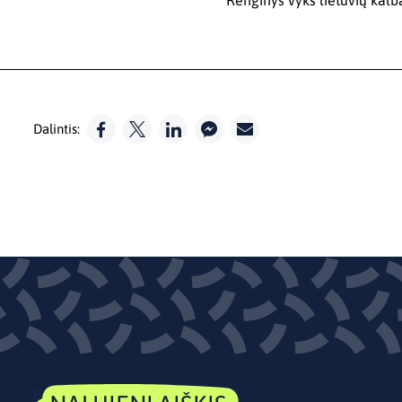
Renginys vyks lietuvių kalb
Dalintis: