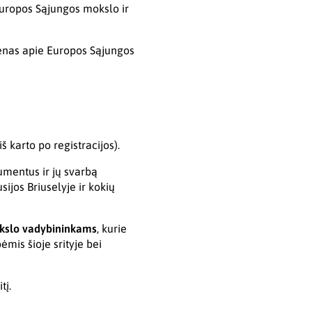
 Europos Sąjungos mokslo ir
jienas apie Europos Sąjungos
š karto po registracijos).
umentus ir jų svarbą
ijos Briuselyje ir kokių
okslo vadybininkams
, kurie
is šioje srityje bei
tį.