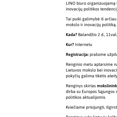
LINO biuro organizuojamą
inovacijų politikos tendencij
Tai puiki galimybė iš arčia
mokslo ir inovacijų politiką.
Kada?
Balandžio 2 d., 11val
Kur?
Internetu
Registracija:
prašome užpildy
Renginio metu aptarsime nau
Lietuvos mokslo bei inovacij
pokyčių galima tikėtis ateity
Renginys skirtas
mokslinink
dirba su Europos Sąjungos 
politikos aktualijomis.
Kviečiame prisijungti, išgirs