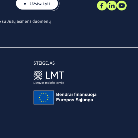
Užsisakyti
te su Jūsų asmens duomenų
STEIGĖJAS