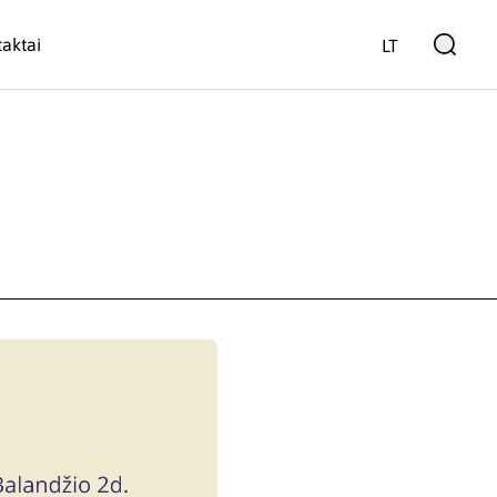
aktai
LT