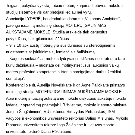
Teigiami pokyčiai vyksta, tačiau moterų karjeros Lietuvos mokslo ir
studijų sistemoje vis dar plėtojasi lėčiau nei vyrų.
Asociacija LYDERĖ, bendradarbiaudama su „Visionary Analytics“,
parengė išsamią mokslinę studiją MOTERŲ ĮGALINIMAS
AUKŠTAJAME MOKSLE. Studija atskleidė tiek geruosius
pavyzdžius, tiek giluminius iššūkius:
– 9 iš 10 apklaustų moterų yra susidūrusios su stereotipinėmis
nuostatomis ar įsitikinimais, lemiančiais šališkumą.
– Karjeros siekiančias moteris lydi įvairios klišinės nuostatos, o tarp
kurių dažniausia – nuostata dėl motinystės: „susilaukusios vaikų
moters profesinė kompetencija ir/ar įsipareigojimas darbui ženkliai
sumažėja“.
Konferencijoje dr. Aurelija Novelskaitė ir dr. Agnė Paliokaitė pristatys
mokslinę studiją MOTERŲ ĮGALINIMAS AUKŠTAJAME MOKSLE.
Apie moterų situaciją aukštajame moksle diskutuos aukštojo mokslo
lyderiai ir sprendimų priėmėjai: LR švietimo, mokslo ir sporto ministrė
Jurgita Šiugždinienė, VU rektorius Rimvydas Petrauskas, ISM
vadybos ir ekonomikos universiteto rektorius Dalius Misiūnas, Mykolo
Riomerio universiteto rektorė Inga Žalėnienė ir Lietuvos sporto
universiteto rektorė Diana Rėklaitienė.