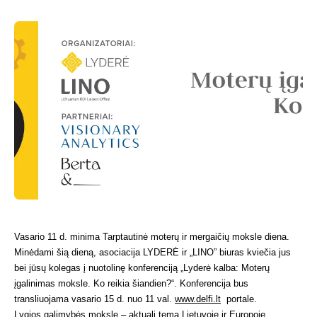
Vasario 11 d. minima Tarptautinė moterų ir mergaičių moksle diena.
Minėdami šią dieną, asociacija LYDERĖ ir „LINO” biuras kviečia jus
bei jūsų kolegas į nuotolinę konferenciją „Lyderė kalba: Moterų
įgalinimas moksle. Ko reikia šiandien?“. Konferencija bus
transliuojama vasario 15 d. nuo 11 val.
www.delfi.lt
portale.
Lygios galimybės moksle – aktuali tema Lietuvoje ir Europoje.