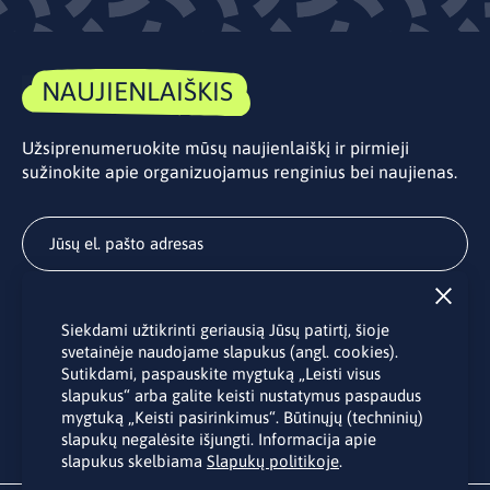
NAUJIENLAIŠKIS
Užsiprenumeruokite mūsų naujienlaiškį ir pirmieji
sužinokite apie organizuojamus renginius bei naujienas.
Užsisakyti
Siekdami užtikrinti geriausią Jūsų patirtį, šioje
Užsakydami LINO biuro naujienlaiškį Jūs sutinkate su Jūsų
svetainėje naudojame slapukus (angl. cookies).
asmens duomenų tvarkymu pateiktu “
Privatumo politikoje
”.
Sutikdami, paspauskite mygtuką „Leisti visus
slapukus“ arba galite keisti nustatymus paspaudus
mygtuką „Keisti pasirinkimus“. Būtinųjų (techninių)
slapukų negalėsite išjungti. Informacija apie
slapukus skelbiama
Slapukų politikoje
.