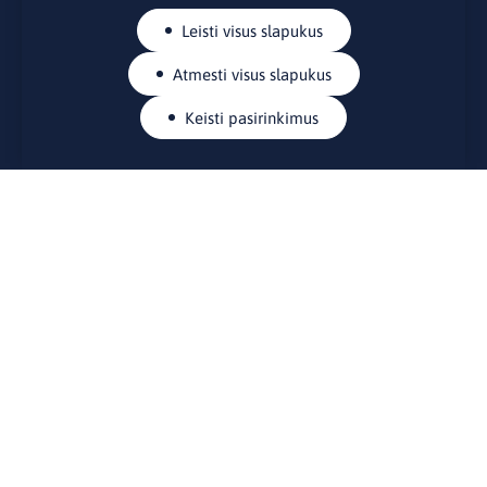
Leisti visus slapukus
Atmesti visus slapukus
Keisti pasirinkimus
KONTAKTAI
Rue Belliard 41-43, 1040 Briuselis
Lietuvos nuolatinė atstovybė Europos Sąjungoje
lino@lmt.lt
MENIU
Apie mus
Kontaktai
Naujienos
Renginiai
Biblioteka
Skelbimų lenta