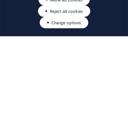
Reject all cookies
Change options
CONTACTS
Rue Belliard 41-43, 1040 Brussels
Permanent representation of Lithuania to the European Union
lino@lmt.lt
MENIU
About Us
Contacts
News
Events
Bulletin board
Useful links