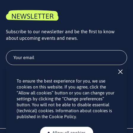
NEWSLETTER
Subscribe to our newsletter and be the first to know
about upcoming events and news.
Subscribe
To ensure the best experience for you, we use
By subscribing to the LINO office newsletter, you agree to the
cookies on this website. If you agree, click the
processing of your personal data as set out in the “
Privacy
“Allow all cookies” button or you can change your
Policy
“.
settings by clicking the “Change preferences”
button. You will not be able to disable essential
(technical) cookies. Information about cookies is
published in the Cookie Policy.
Allow all cookies