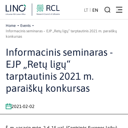
LT
EN
Home
Events
Informacinis seminaras – EJP „Retų ligų“ tarptautinis 2021 m. paraiškų
konkursas
Informacinis seminaras -
EJP „Retų ligų“
tarptautinis 2021 m.
paraiškų konkursas
2021-02-02
Š. m. vasario mėn. 2 d. 15 val. (Centrinės Europos laiku)