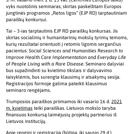
vyks nuotolinis seminaras, skirtas paskelbtam Europos
jungtinės programos „Retos ligos“ (EJP RD) tarptautiniam
paraiškų konkursui.
Tai – 3-ias tarptautinis EJP RD paraiškų konkursas. Jis
skirtas socialinių ir humanitarinių mokslų tyrimų temoms,
kurių rezultatai orientuoti į retomis ligomis sergančius
pacientus:
Social Sciences and Humanities Research to
Improve Health Care Implementation and Everyday Life
of People Living with a Rare Disease
.
Seminaro dalyviai
bus supažindinti su kvietimo tikslais ir dalyvavimo
taisyklėmis, bus surengta klausimų ir atsakymų sesija.
Registracijos formoje galima pateikti klausimus
seminaro rengėjams.
Trumposios paraiškos priimamos iki vasario 16 d.
2021
m. kvietimas
teiki paraiškas. Lietuvos mokslo taryba
finansuos konkursą laimėjusių projektų partnerius iš
Lietuvos institucijų.
Apie renginį ir registracija (būtina, iki sausio 29 d.)