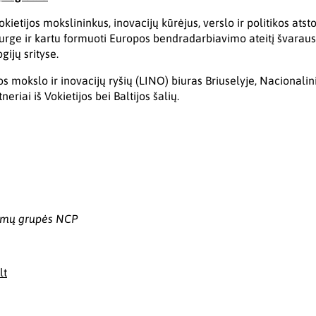
Vokietijos mokslininkus, inovacijų kūrėjus, verslo ir politikos ats
ge ir kartu formuoti Europos bendradarbiavimo ateitį švaraus 
ijų srityse.
s mokslo ir inovacijų ryšių (LINO) biuras Briuselyje, Nacionalin
tneriai iš Vokietijos bei Baltijos šalių.
ksmų grupės NCP
lt