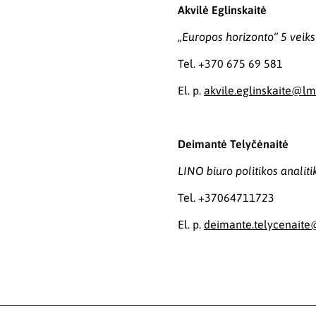
Akvilė Eglinskaitė
„Europos horizonto“ 5 vei
Tel. +370 675 69 581
El. p.
akvile.eglinskaite@lmt
Deimantė Telyčėnaitė
LINO biuro politikos analiti
Tel. +37064711723
El. p.
deimante.telycenaite@