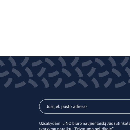
Užsakydami LINO biuro naujienlaiškį Jūs sutinka
tvarkymu pateiktu “
Privatumo politikoje
”.