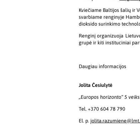
Kviečiame Baltijos šalių ir 
svarbiame renginyje Hambur
dioksido surinkimo technolog
Renginį organizuoja Lietuvo
grupė ir kiti instituciniai par
Daugiau informacijos
Jolita Česiulytė
„Europos horizonto“ 5 vei
Tel. +370 604 78 790
El. p.
jolita.razumiene@lmt.