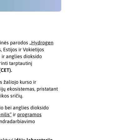
inės parodos „
Hydrogen
 Estijos ir Vokietijos
 ir anglies dioksido
nti tarptautinį
(CET).
s žaliojo kurso ir
jų ekosistemas, pristatant
kos sričių.
o bei anglies dioksido
nilis“
ir
programos
bendradarbiavimo