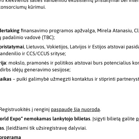
i kiekvienos šalies vandenilio ekosistemų pristatymai bei inte
 konsorciumų kūrimui.
dertaking
finansavimo programos apžvalga, Mirela Atanasiu, C
ų padalinio vadovė (TBC);
pristatymai
, Lietuvos, Vokietijos, Latvijos ir Estijos atstovai pasid
andenilio ir CCS/CCUS srityse;
ija
: mokslo, pramonės ir politikos atstovai burs potencialius 
 dirbs idėjų generavimo sesijose;
laikas
– puiki galimybė užmegzti kontaktus ir stiprinti partneryste
 Registruokitės į renginį
paspaudę šią nuorodą
.
orld Expo“ nemokamas lankytojo bilietas
. Įsigyti bilietą galite
p
as
. Įleidžiami tik užsiregistravę dalyviai.
 programa