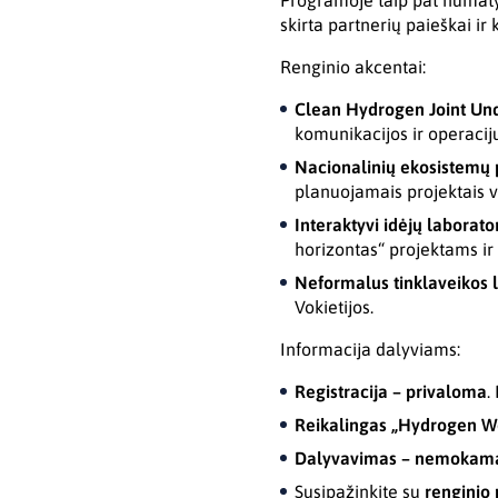
Programoje taip pat numatyt
skirta partnerių paieškai ir
Renginio akcentai:
Clean Hydrogen Joint Un
komunikacijos ir operacij
Nacionalinių ekosistemų 
planuojamais projektais v
Interaktyvi idėjų laborator
horizontas“ projektams ir
Neformalus tinklaveikos 
Vokietijos.
Informacija dalyviams:
Registracija – privaloma
.
Reikalingas „Hydrogen W
Dalyvavimas – nemokam
Susipažinkite su
renginio