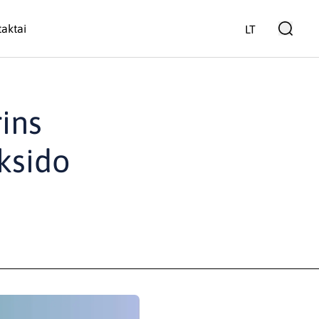
aktai
LT
rins
ksido