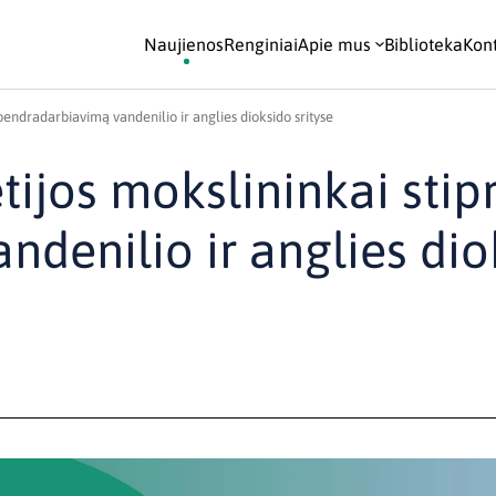
Naujienos
Renginiai
Apie mus
Biblioteka
Kont
s bendradarbiavimą vandenilio ir anglies dioksido srityse
etijos mokslininkai stip
denilio ir anglies dio