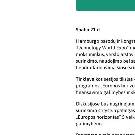
Spalio 21 d.
Hamburgo parodų ir kongres
Technology World Expo
“ me
mokslininkus, verslo atstovu
surinkimo, naudojimo bei sa
bendradarbiavimą šiose sri
Tinklaveikos sesijos tikslas
programos „Europos horizont
finansavimo galimybes ir ska
Diskusijose bus nagrinėjamo
surinkimo srityse. Ypating
„Europos horizontas“ 5 vei
galimybėms.