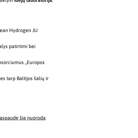
raktyvi
idėjų laboratorija
,
lean Hydrogen JU
alys patirtimi bei
konsorciumus „Europos
s tarp Baltijos šalių ir
aspaudę šią nuorodą
.