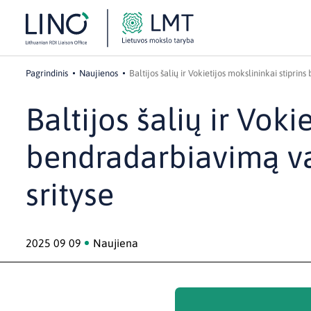
Pagrindinis
Naujienos
Baltijos šalių ir Vokietijos mokslininkai stiprin
Baltijos šalių ir Voki
bendradarbiavimą van
srityse
2025 09 09
Naujiena