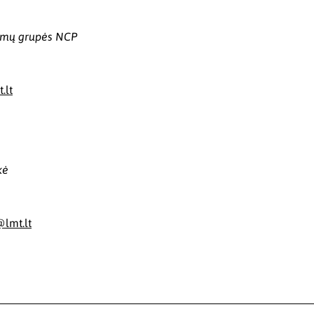
ksmų grupės NCP
.lt
kė
lmt.lt