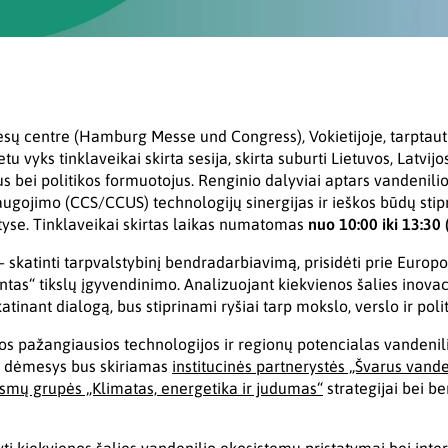
ų centre (Hamburg Messe und Congress), Vokietijoje, tarptaut
tu vyks tinklaveikai skirta sesija, skirta suburti Lietuvos, Latvijos,
s bei politikos formuotojus. Renginio dalyviai aptars vandenilio
ugojimo (CCS/CCUS) technologijų sinergijas ir ieškos būdų stipri
tyse. Tinklaveikai skirtas laikas numatomas
nuo 10:00 iki 13:30 
 – skatinti tarpvalstybinį bendradarbiavimą, prisidėti prie Europo
as“ tikslų įgyvendinimo. Analizuojant kiekvienos šalies inovaci
tinant dialogą, bus stiprinami ryšiai tarp mokslo, verslo ir politi
s pažangiausios technologijos ir regionų potencialas vandenili
as dėmesys bus skiriamas
institucinės partnerystės „Švarus vande
ksmų grupės „Klimatas, energetika ir judumas“
strategijai bei 