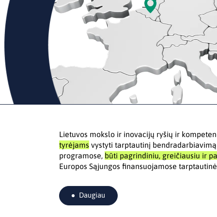
Lietuvos mokslo ir inovacijų ryšių ir kompeten
tyrėjams
vystyti tarptautinį bendradarbiavim
programose,
būti pagrindiniu, greičiausiu ir p
Europos Sąjungos finansuojamose tarptautin
Daugiau