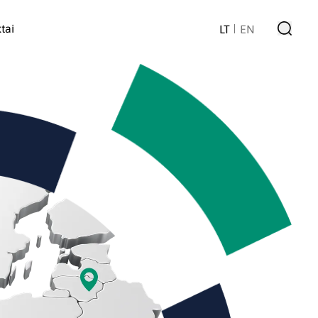
tai
LT
EN