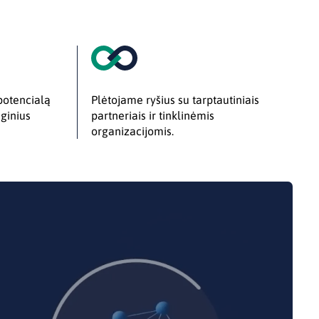
potencialą
Plėtojame ryšius su tarptautiniais
nginius
partneriais ir tinklinėmis
organizacijomis.