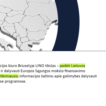
cijos biuro Briuselyje LINO tikslas –
padėti Lietuvos
ą ir dalyvauti Europos Sąjungos mokslo finansavimo
atikimiausiu
informacijos šaltiniu apie galimybes dalyvauti
ėse programose.