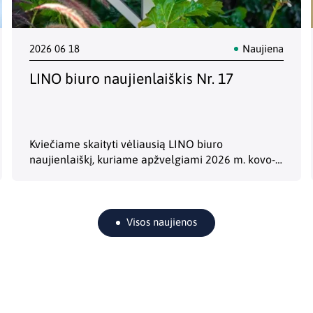
2026 06 18
Naujiena
LINO biuro naujienlaiškis Nr. 17
Kviečiame skaityti vėliausią LINO biuro
naujienlaiškį, kuriame apžvelgiami 2026 m. kovo-
birželio Briuselio politikos įvykiai, susiję su mokslo,
inovacijų, konkurencingumo temomis. Jame
aptariame ES Tarybos susitikimų rezultatus,
pažangą derybose dėl kito…
Visos naujienos