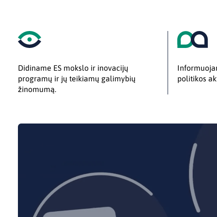
Didiname ES mokslo ir inovacijų
Informuojam
programų ir jų teikiamų galimybių
politikos ak
žinomumą.