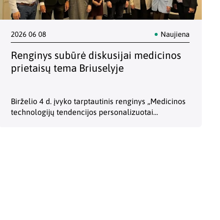
2026 06 08
Naujiena
Renginys subūrė diskusijai medicinos
prietaisų tema Briuselyje
Birželio 4 d. įvyko tarptautinis renginys „Medicinos
technologijų tendencijos personalizuotai
priežiūrai“, kuris subūrė politikos formuotojus,
mokslininkus ir pramonės ekspertus diskusijai apie
medicinos prietaisų svarbą sveikatos priežiūros
ateičiai. Renginį kartu organizavo…