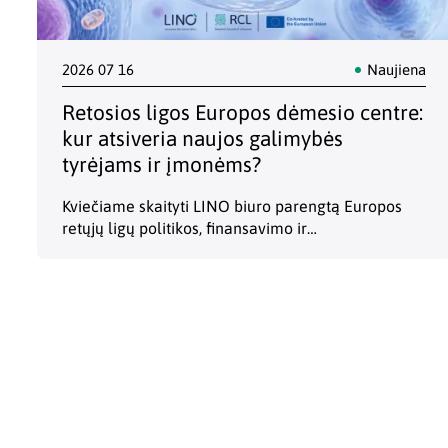
2026 07 16
Naujiena
Retosios ligos Europos dėmesio centre:
kur atsiveria naujos galimybės
tyrėjams ir įmonėms?
Kviečiame skaityti LINO biuro parengtą Europos
retųjų ligų politikos, finansavimo ir
bendradarbiavimo galimybių apžvalgą. Retosios
ligos tampa vis svarbesniu Europos mokslinių
tyrimų ir inovacijų prioritetu. Didėjantis politikos
formuotojų dėmesys šiai…