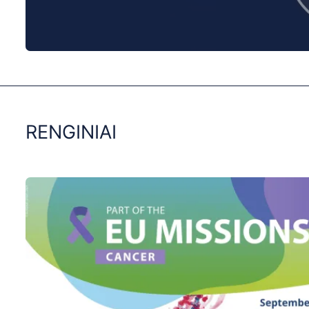
0:00
/
0:00
RENGINIAI